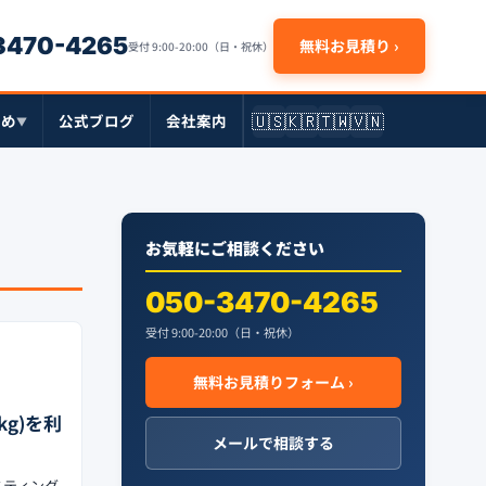
-3470-4265
無料お見積り ›
受付 9:00-20:00（日・祝休）
🇺🇸
🇰🇷
🇹🇼
🇻🇳
とめ
公式ブログ
会社案内
▼
お気軽にご相談ください
050-3470-4265
受付 9:00-20:00（日・祝休）
無料お見積りフォーム ›
kg)を利
メールで相談する
スティング