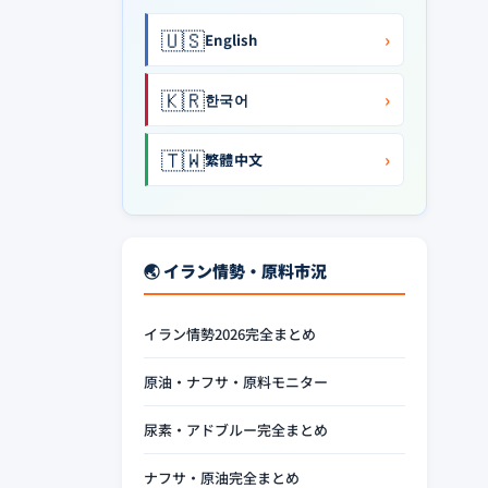
🇺🇸
›
English
🇰🇷
›
한국어
🇹🇼
›
繁體中文
🌏 イラン情勢・原料市況
イラン情勢2026完全まとめ
原油・ナフサ・原料モニター
尿素・アドブルー完全まとめ
ナフサ・原油完全まとめ