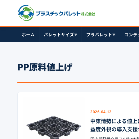
ホーム
パレットサイズ
プラパレット
コンテ
▼
▼
PP原料値上げ
2026.04.12
中東情勢による値上げを
益度外視の導入支援
国内最軽量クラス4.9kg