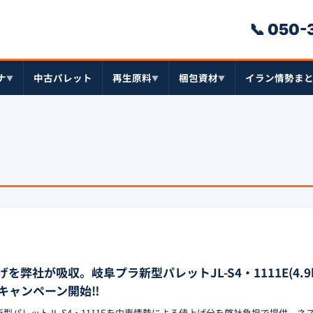
📞 050
ナ
中古パレット
再生原料
梱包資材
イラン情勢ま
▼
▼
▼
弊社が吸収。岐阜プラ新型パレットJL-S4・1111E(4.9
キャンペーン開始‼︎
の新型パレットJL-S4・1111Eを中東情勢による値上げ分を弊社負担で提供。ネ