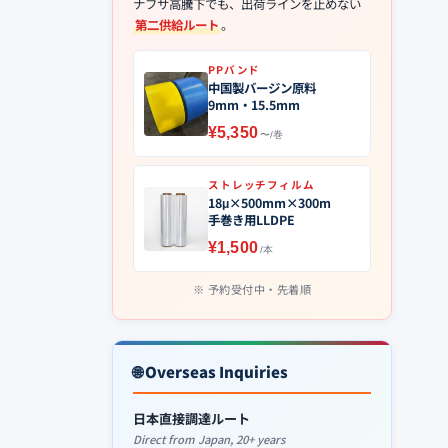
ナフサ高騰下でも、出荷ラインを止めない
第二供給ルート
。
PPバンド
中国製バージン原料
9mm・15.5mm
¥5,350
〜/巻
ストレッチフィルム
18μ×500mm×300m
手巻き用LLDPE
¥1,500
/本
予約受付中・先着順
🌐 Overseas Inquiries
日本直接調達ルート
Direct from Japan, 20+ years