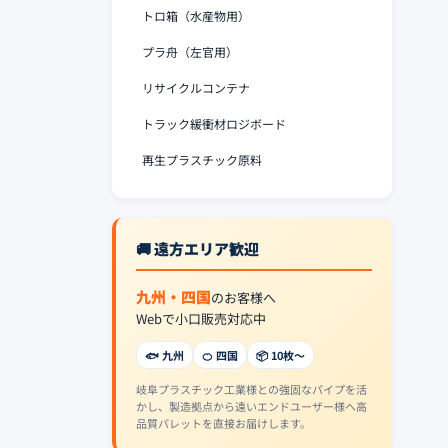
トロ箱（水産物用）
プラ舟（左官用）
リサイクルコンテナ
トラック緩衝材ロジボード
再生プラスチック原料
🚚 遠方エリア歓迎
九州・四国
のお客様へ
Webで小口販売対応中
🐟 九州
🍊 四国
📦 10枚〜
岐阜プラスチック工業様との強固なパイプを活
かし、製造拠点から遠いエンドユーザー様へ高
品質パレットを直接お届けします。