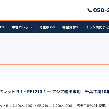
📞 050
ナ
中古パレット
再生原料
梱包資材
イラン情勢ま
▼
▼
▼
ット R-1・RE1210-1 — アジア輸出専用｜千葉工場1
-1（1100×1100）・RE1210-1（1200×1000）。容器包装PCR材使用、