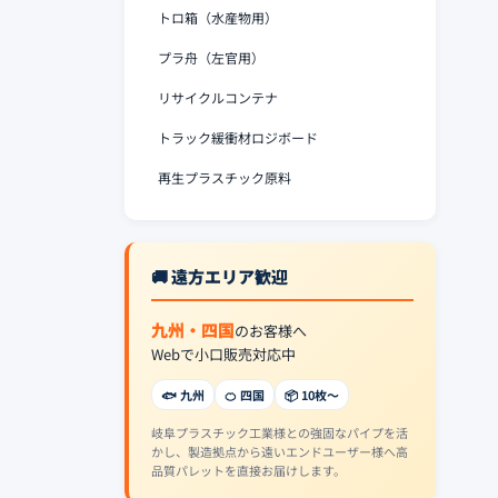
トロ箱（水産物用）
プラ舟（左官用）
リサイクルコンテナ
トラック緩衝材ロジボード
再生プラスチック原料
🚚 遠方エリア歓迎
九州・四国
のお客様へ
Webで小口販売対応中
🐟 九州
🍊 四国
📦 10枚〜
岐阜プラスチック工業様との強固なパイプを活
かし、製造拠点から遠いエンドユーザー様へ高
品質パレットを直接お届けします。