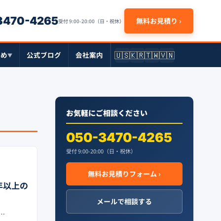
-3470-4265
無料お見積り ›
受付 9:00-20:00（日・祝休）
🇺🇸
🇰🇷
🇹🇼
🇻🇳
とめ
公式ブログ
会社案内
▼
お気軽にご相談ください
050-3470-4265
受付 9:00-20:00（日・祝休）
無料お見積りフォーム ›
0年以上の
メールで相談する
…