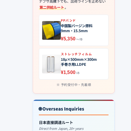
ナフサ高騰下でも、出荷ラインを止めない
第二供給ルート
。
PPバンド
中国製バージン原料
9mm・15.5mm
¥5,350
〜/巻
ストレッチフィルム
18μ×500mm×300m
手巻き用LLDPE
¥1,500
/本
予約受付中・先着順
🌐 Overseas Inquiries
日本直接調達ルート
Direct from Japan, 20+ years