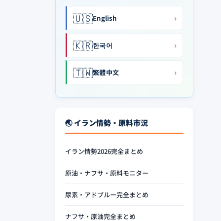
🇺🇸
›
English
🇰🇷
›
한국어
🇹🇼
›
繁體中文
🌏 イラン情勢・原料市況
イラン情勢2026完全まとめ
原油・ナフサ・原料モニター
尿素・アドブルー完全まとめ
ナフサ・原油完全まとめ