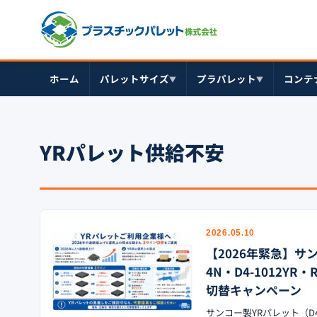
ホーム
パレットサイズ
プラパレット
コンテ
▼
▼
YRパレット供給不安
2026.05.10
【2026年緊急】サ
4N・D4-1012Y
切替キャンペーン
サンコー製YRパレット（D4-