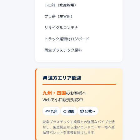
トロ箱（水産物用）
プラ舟（左官用）
リサイクルコンテナ
トラック緩衝材ロジボード
再生プラスチック原料
🚚 遠方エリア歓迎
九州・四国
のお客様へ
Webで小口販売対応中
🐟 九州
🍊 四国
📦 10枚〜
岐阜プラスチック工業様との強固なパイプを活
かし、製造拠点から遠いエンドユーザー様へ高
品質パレットを直接お届けします。