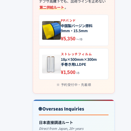
ナフサ高騰下でも、出荷ラインを止めない
第二供給ルート
。
PPバンド
中国製バージン原料
9mm・15.5mm
¥5,350
〜/巻
ストレッチフィルム
18μ×500mm×300m
手巻き用LLDPE
¥1,500
/本
予約受付中・先着順
🌐 Overseas Inquiries
日本直接調達ルート
Direct from Japan, 20+ years