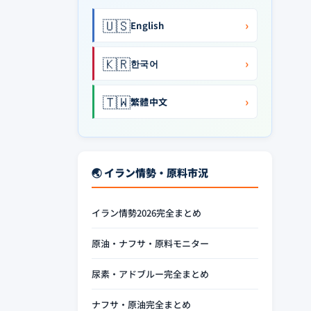
🇺🇸
›
English
🇰🇷
›
한국어
🇹🇼
›
繁體中文
🌏 イラン情勢・原料市況
イラン情勢2026完全まとめ
原油・ナフサ・原料モニター
尿素・アドブルー完全まとめ
ナフサ・原油完全まとめ