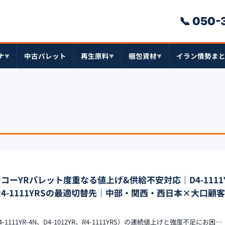
📞 050
ナ
中古パレット
再生原料
梱包資材
イラン情勢ま
▼
▼
▼
ンコーYRパレット度重なる値上げ&供給不安対応｜D4-1111Y
R・R4-1111YRSの最適切替先｜中部・関西・西日本×大口顧
1111YR-4N、D4-1012YR、R4-1111YRS）の連続値上げと強度不足にお困…