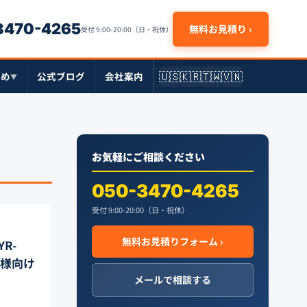
-3470-4265
無料お見積り ›
受付 9:00-20:00（日・祝休）
🇺🇸
🇰🇷
🇹🇼
🇻🇳
とめ
公式ブログ
会社案内
▼
お気軽にご相談ください
050-3470-4265
受付 9:00-20:00（日・祝休）
無料お見積りフォーム ›
R-
客様向け
メールで相談する