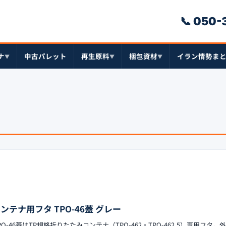
📞 050
ナ
中古パレット
再生原料
梱包資材
イラン情勢ま
▼
▼
▼
テナ用フタ TPO-46蓋 グレー
-46蓋はTP規格折りたたみコンテナ（TPO-462・TPO-462.5）専用フタ。外