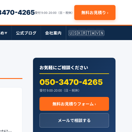
-3470-4265
無料お見積り ›
受付 9:00-20:00（日・祝休）
🇺🇸
🇰🇷
🇹🇼
🇻🇳
とめ
公式ブログ
会社案内
▼
お気軽にご相談ください
050-3470-4265
受付 9:00-20:00（日・祝休）
無料お見積りフォーム ›
メールで相談する
寸67…