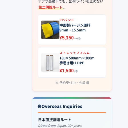
ナフサ高騰下でも、出荷ラインを止めない
第二供給ルート
。
PPバンド
中国製バージン原料
9mm・15.5mm
¥5,350
〜/巻
ストレッチフィルム
18μ×500mm×300m
手巻き用LLDPE
¥1,500
/本
予約受付中・先着順
🌐 Overseas Inquiries
日本直接調達ルート
Direct from Japan, 20+ years