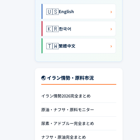
🇺🇸
›
English
🇰🇷
›
한국어
🇹🇼
›
繁體中文
🌏 イラン情勢・原料市況
イラン情勢2026完全まとめ
原油・ナフサ・原料モニター
尿素・アドブルー完全まとめ
ナフサ・原油完全まとめ