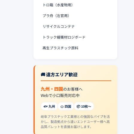
トロ箱（水産物用）
プラ舟（左官用）
リサイクルコンテナ
トラック緩衝材ロジボード
再生プラスチック原料
🚚 遠方エリア歓迎
九州・四国
のお客様へ
Webで小口販売対応中
🐟 九州
🍊 四国
📦 10枚〜
岐阜プラスチック工業様との強固なパイプを活
かし、製造拠点から遠いエンドユーザー様へ高
品質パレットを直接お届けします。