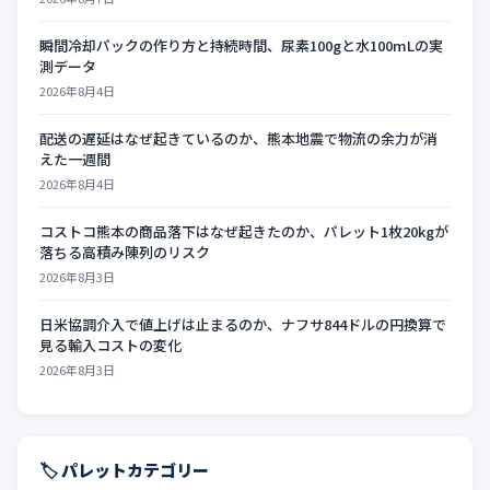
瞬間冷却パックの作り方と持続時間、尿素100gと水100mLの実
測データ
2026年8月4日
配送の遅延はなぜ起きているのか、熊本地震で物流の余力が消
えた一週間
2026年8月4日
コストコ熊本の商品落下はなぜ起きたのか、パレット1枚20kgが
落ちる高積み陳列のリスク
2026年8月3日
日米協調介入で値上げは止まるのか、ナフサ844ドルの円換算で
見る輸入コストの変化
2026年8月3日
🏷️ パレットカテゴリー