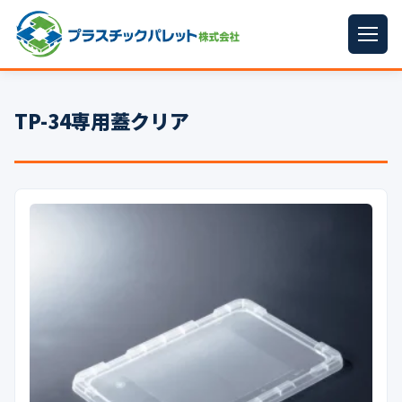
ホーム
TP-34専用蓋クリア
パレットサイズ
▼
プラパレット
▼
コンテナ
▼
中古パレット
再生原料
▼
梱包資材
▼
イラン情勢まとめ
▼