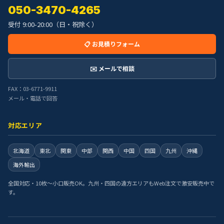
050-3470-4265
受付 9:00-20:00（日・祝除く）
📋 お見積りフォーム
✉️ メールで相談
FAX：03-6771-9911
メール・電話で回答
対応エリア
北海道
東北
関東
中部
関西
中国
四国
九州
沖縄
海外輸出
全国対応・10枚〜小口販売OK。九州・四国の遠方エリアもWeb注文で激安販売中で
す。