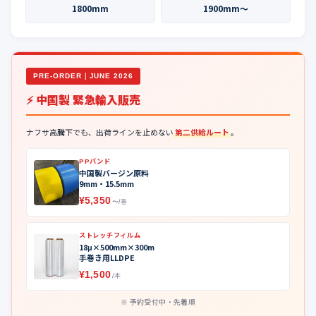
1800mm
1900mm〜
PRE-ORDER｜JUNE 2026
⚡ 中国製 緊急輸入販売
ナフサ高騰下でも、出荷ラインを止めない
第二供給ルート
。
PPバンド
中国製バージン原料
9mm・15.5mm
¥5,350
〜/巻
ストレッチフィルム
18μ×500mm×300m
手巻き用LLDPE
¥1,500
/本
予約受付中・先着順