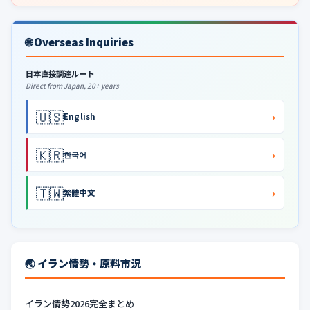
🌐 Overseas Inquiries
日本直接調達ルート
Direct from Japan, 20+ years
🇺🇸
›
English
🇰🇷
›
한국어
🇹🇼
›
繁體中文
🌏 イラン情勢・原料市況
イラン情勢2026完全まとめ