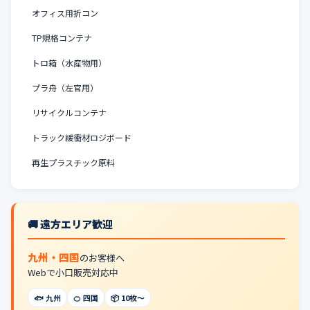
オフィス用折コン
TP規格コンテナ
トロ箱（水産物用）
プラ舟（左官用）
リサイクルコンテナ
トラック緩衝材ロジボード
再生プラスチック原料
🚚 遠方エリア歓迎
九州・四国
のお客様へ
Webで小口販売対応中
🐟 九州
🍊 四国
📦 10枚〜