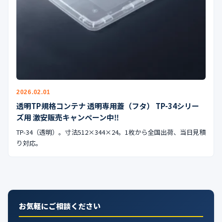
公式ブログ
会社案内
🇺🇸
🇰🇷
🇹🇼
🇻🇳
2026.02.01
透明TP規格コンテナ 透明専用蓋（フタ） TP-34シリー
ズ用 激安販売キャンペーン中‼︎
TP-34（透明）。寸法512×344×24。1枚から全国出荷、当日見積
り対応。
お気軽にご相談ください