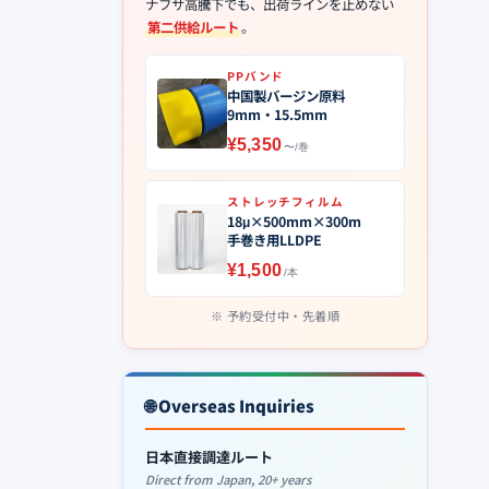
ナフサ高騰下でも、出荷ラインを止めない
第二供給ルート
。
PPバンド
中国製バージン原料
9mm・15.5mm
¥5,350
〜/巻
ストレッチフィルム
18μ×500mm×300m
手巻き用LLDPE
¥1,500
/本
予約受付中・先着順
🌐 Overseas Inquiries
日本直接調達ルート
Direct from Japan, 20+ years