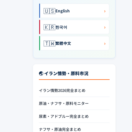
🇺🇸
›
English
🇰🇷
›
한국어
🇹🇼
›
繁體中文
🌏 イラン情勢・原料市況
イラン情勢2026完全まとめ
原油・ナフサ・原料モニター
尿素・アドブルー完全まとめ
ナフサ・原油完全まとめ