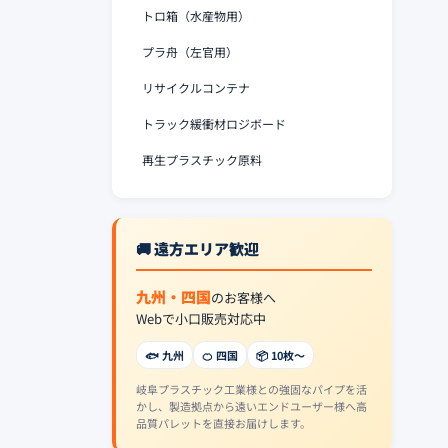
トロ箱（水産物用）
プラ舟（左官用）
リサイクルコンテナ
トラック緩衝材ロジボード
再生プラスチック原料
🚚 遠方エリア歓迎
九州・四国
のお客様へ
Webで小口販売対応中
🐟 九州
🍊 四国
📦 10枚〜
岐阜プラスチック工業様との強固なパイプを活
かし、製造拠点から遠いエンドユーザー様へ高
品質パレットを直接お届けします。