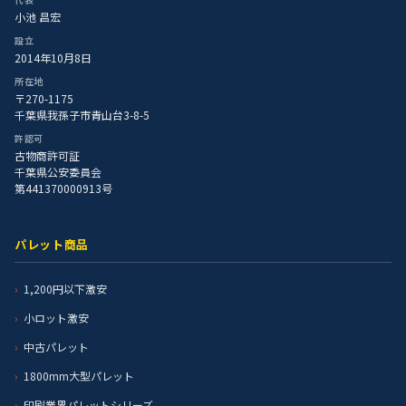
小池 昌宏
設立
2014年10月8日
所在地
〒270-1175
千葉県我孫子市青山台3-8-5
許認可
古物商許可証
千葉県公安委員会
第441370000913号
パレット商品
1,200円以下激安
小ロット激安
中古パレット
1800mm大型パレット
印刷業界パレットシリーズ