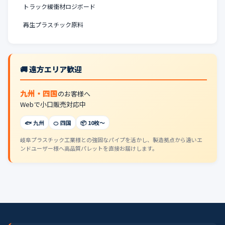
トラック緩衝材ロジボード
再生プラスチック原料
🚚 遠方エリア歓迎
九州・四国
のお客様へ
Webで小口販売対応中
🐟 九州
🍊 四国
📦 10枚〜
岐阜プラスチック工業様との強固なパイプを活かし、製造拠点から遠いエ
ンドユーザー様へ高品質パレットを直接お届けします。