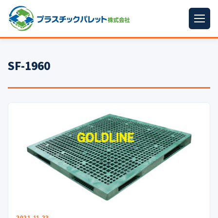
ホーム
SF-1960
パレットサイズ
▼
プラパレット
▼
コンテナ
▼
中古パレット
再生原料
▼
梱包資材
▼
イラン情勢まとめ
▼