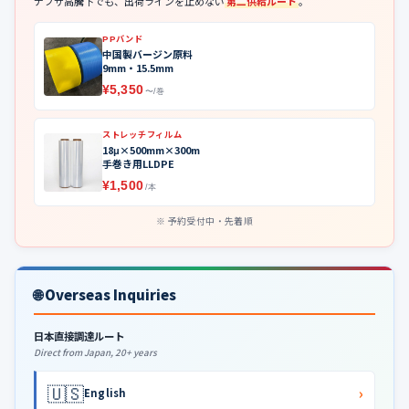
ナフサ高騰下でも、出荷ラインを止めない
第二供給ルート
。
PPバンド
中国製バージン原料
9mm・15.5mm
¥5,350
〜/巻
ストレッチフィルム
18μ×500mm×300m
手巻き用LLDPE
¥1,500
/本
予約受付中・先着順
🌐 Overseas Inquiries
日本直接調達ルート
Direct from Japan, 20+ years
🇺🇸
›
English