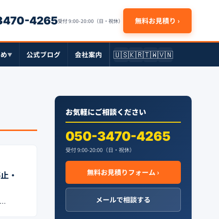
-3470-4265
無料お見積り ›
受付 9:00-20:00（日・祝休）
🇺🇸
🇰🇷
🇹🇼
🇻🇳
とめ
公式ブログ
会社案内
▼
お気軽にご相談ください
050-3470-4265
受付 9:00-20:00（日・祝休）
無料お見積りフォーム ›
停止・
メールで相談する
、…