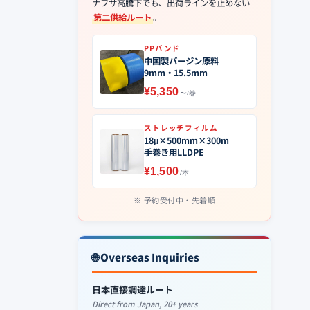
ナフサ高騰下でも、出荷ラインを止めない
第二供給ルート
。
PPバンド
中国製バージン原料
9mm・15.5mm
¥5,350
〜/巻
ストレッチフィルム
18μ×500mm×300m
手巻き用LLDPE
¥1,500
/本
予約受付中・先着順
🌐 Overseas Inquiries
日本直接調達ルート
Direct from Japan, 20+ years