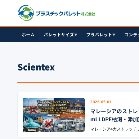
ホーム
パレットサイズ
プラパレット
コンテ
▼
▼
Scientex
2026.05.01
マレーシアのストレッ
mLLDPE枯渇・添
マレーシア4大ストレッチフィル