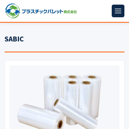
ホーム
SABIC
パレットサイズ
▼
プラパレット
▼
コンテナ
▼
中古パレット
再生原料
▼
梱包資材
▼
イラン情勢まとめ
▼