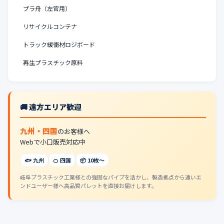
プラ舟（左官用）
リサイクルコンテナ
トラック緩衝材ロジボード
再生プラスチック原料
🚚 遠方エリア歓迎
九州・四国
のお客様へ
Webで小口販売対応中
🐟 九州
🍊 四国
📦 10枚〜
岐阜プラスチック工業様との強固なパイプを活かし、製造拠点から遠いエ
ンドユーザー様へ高品質パレットを直接お届けします。