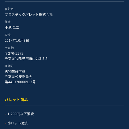
会社名
プラスチックパレット株式会社
代表
小池 昌宏
設立
2014年10月8日
所在地
〒270-1175
千葉県我孫子市青山台3-8-5
許認可
古物商許可証
千葉県公安委員会
第441370000913号
パレット商品
1,200円以下激安
小ロット激安