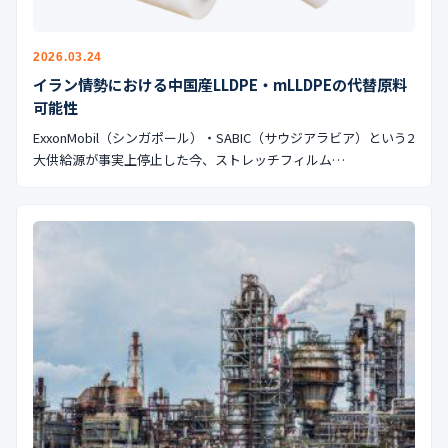
公式ブログ
会社案内
2026.03.24
イラン情勢における中国産LLDPE・mLLDPEの代替原料
可能性
🇺🇸
🇰🇷
🇹🇼
🇻🇳
ExxonMobil（シンガポール）・SABIC（サウジアラビア）という2
大供給源が事実上停止した今、ストレッチフィルム…