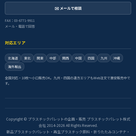
✉️ メールで相談
FAX：03-6771-9911
メール・電話で回答
対応エリア
北海道
東北
関東
中部
関西
中国
四国
九州
沖縄
海外輸出
全国対応・10枚〜小口販売OK。九州・四国の遠方エリアもWeb注文で激安販売中で
す。
Copyright © プラスチックパレットの企画・販売 プラスチックパレット株式
会社 2014-2026 All Rights Reserved.
新品プラスチックパレット・再生プラスチック原料・折りたたみコンテナ・