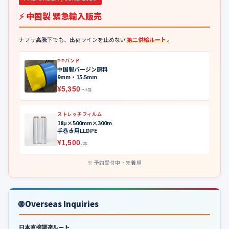
⚡ 中国製 緊急輸入販売
ナフサ高騰下でも、出荷ラインを止めない
第二供給ルート
。
PPバンド
中国製バージン原料
9mm・15.5mm
¥5,350
〜/巻
ストレッチフィルム
18μ×500mm×300m
手巻き用LLDPE
¥1,500
/本
予約受付中・先着順
🌐 Overseas Inquiries
日本直接調達ルート