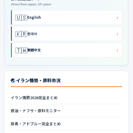
Direct from Japan, 20+ years
🇺🇸
›
English
🇰🇷
›
한국어
🇹🇼
›
繁體中文
🌏 イラン情勢・原料市況
イラン情勢2026完全まとめ
原油・ナフサ・原料モニター
尿素・アドブルー完全まとめ