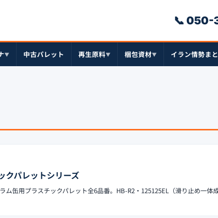
📞 050
ナ
中古パレット
再生原料
梱包資材
イラン情勢ま
▼
▼
▼
ックパレットシリーズ
ム缶用プラスチックパレット全6品番。HB-R2・125125EL（滑り止め一体