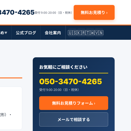
-3470-4265
無料お見積り ›
受付 9:00-20:00（日・祝休）
🇺🇸
🇰🇷
🇹🇼
🇻🇳
とめ
公式ブログ
会社案内
▼
お気軽にご相談ください
050-3470-4265
受付 9:00-20:00（日・祝休）
無料お見積りフォーム ›
成形）・
メールで相談する