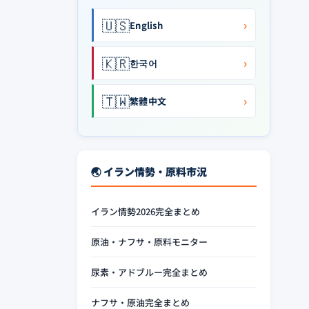
🇺🇸
›
English
🇰🇷
›
한국어
🇹🇼
›
繁體中文
🌏 イラン情勢・原料市況
イラン情勢2026完全まとめ
原油・ナフサ・原料モニター
尿素・アドブルー完全まとめ
ナフサ・原油完全まとめ