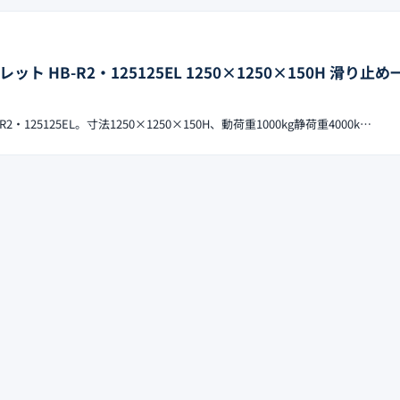
ト HB-R2・125125EL 1250×1250×150H 滑り止
・125125EL。寸法1250×1250×150H、動荷重1000kg静荷重4000k…