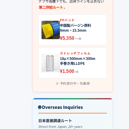
ナフサ高騰下でも、出荷ラインを止めない
第二供給ルート
。
PPバンド
中国製バージン原料
9mm・15.5mm
¥5,350
〜/巻
ストレッチフィルム
18μ×500mm×300m
手巻き用LLDPE
¥1,500
/本
予約受付中・先着順
🌐 Overseas Inquiries
日本直接調達ルート
Direct from Japan, 20+ years