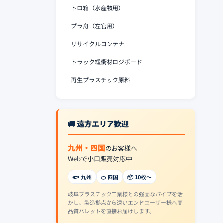
トロ箱（水産物用）
プラ舟（左官用）
リサイクルコンテナ
トラック緩衝材ロジボード
再生プラスチック原料
🚚 遠方エリア歓迎
九州・四国
のお客様へ
Webで小口販売対応中
🐟 九州
🍊 四国
📦 10枚〜
岐阜プラスチック工業様との強固なパイプを活
かし、製造拠点から遠いエンドユーザー様へ高
品質パレットを直接お届けします。