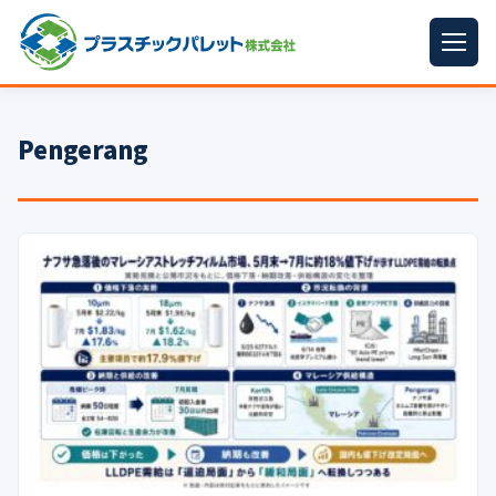
ホーム
Pengerang
パレットサイズ
▼
プラパレット
▼
コンテナ
▼
中古パレット
再生原料
▼
梱包資材
▼
イラン情勢まとめ
▼