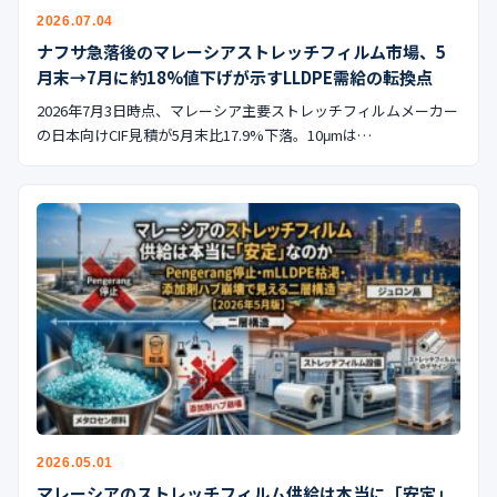
公式ブログ
2026.07.04
ナフサ急落後のマレーシアストレッチフィルム市場、5
会社案内
月末→7月に約18%値下げが示すLLDPE需給の転換点
2026年7月3日時点、マレーシア主要ストレッチフィルムメーカー
🇺🇸
🇰🇷
🇹🇼
🇻🇳
の日本向けCIF見積が5月末比17.9%下落。10μmは…
2026.05.01
マレーシアのストレッチフィルム供給は本当に「安定」