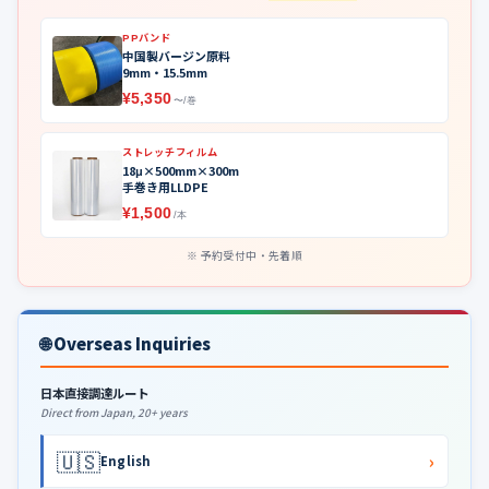
PPバンド
中国製バージン原料
9mm・15.5mm
¥5,350
〜/巻
ストレッチフィルム
18μ×500mm×300m
手巻き用LLDPE
¥1,500
/本
予約受付中・先着順
🌐 Overseas Inquiries
日本直接調達ルート
Direct from Japan, 20+ years
🇺🇸
›
English