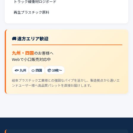
トラック緩衝材ロジボード
再生プラスチック原料
🚚 遠方エリア歓迎
九州・四国
のお客様へ
Webで小口販売対応中
🐟 九州
🍊 四国
📦 10枚〜
岐阜プラスチック工業様との強固なパイプを活かし、製造拠点から遠いエ
ンドユーザー様へ高品質パレットを直接お届けします。