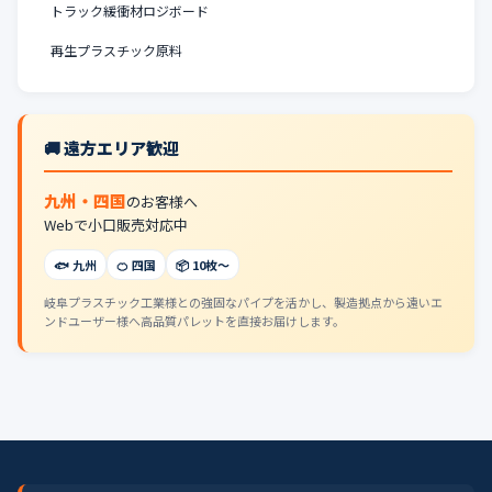
トラック緩衝材ロジボード
再生プラスチック原料
🚚 遠方エリア歓迎
九州・四国
のお客様へ
Webで小口販売対応中
🐟 九州
🍊 四国
📦 10枚〜
岐阜プラスチック工業様との強固なパイプを活かし、製造拠点から遠いエ
ンドユーザー様へ高品質パレットを直接お届けします。