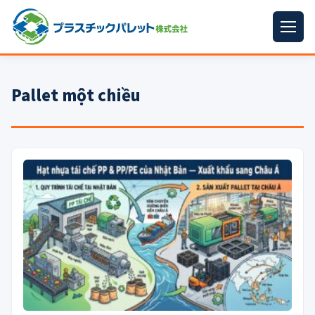
ホーム
Pallet một chiều
パレットサイズ
▼
プラパレット
▼
コンテナ
▼
中古パレット
再生原料
▼
梱包資材
▼
イラン情勢まとめ
▼