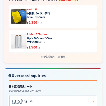
PPバンド
中国製バージン原料
9mm・15.5mm
¥5,350
〜/巻
ストレッチフィルム
18μ×500mm×300m
手巻き用LLDPE
¥1,500
/本
予約受付中・先着順
🌐 Overseas Inquiries
日本直接調達ルート
Direct from Japan, 20+ years
🇺🇸
›
English