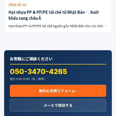
公式ブログ
2026.05.16
Hạt nhựa PP & PP/PE tái chế từ Nhật Bản — Xuất
会社案内
khẩu sang châu Á
Hạt nhựa PP và PP/PE tái chế nguồn gốc Nhật Bản cho các nhà …
🇺🇸
🇰🇷
🇹🇼
🇻🇳
お気軽にご相談ください
050-3470-4265
受付 9:00-20:00（日・祝休）
無料お見積りフォーム ›
メールで相談する