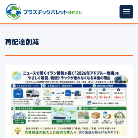
ホーム
再配達削減
パレットサイズ
▼
プラパレット
▼
コンテナ
▼
中古パレット
再生原料
▼
梱包資材
▼
イラン情勢まとめ
▼