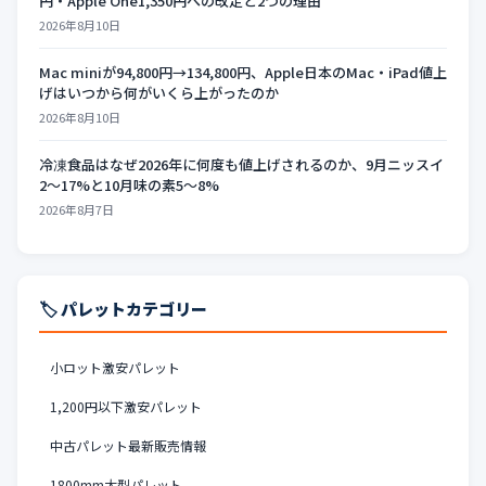
円・Apple One1,350円への改定と2つの理由
2026年8月10日
Mac miniが94,800円→134,800円、Apple日本のMac・iPad値上
げはいつから何がいくら上がったのか
2026年8月10日
冷凍食品はなぜ2026年に何度も値上げされるのか、9月ニッスイ
2〜17%と10月味の素5〜8%
2026年8月7日
🏷️ パレットカテゴリー
小ロット激安パレット
1,200円以下激安パレット
中古パレット最新販売情報
1800mm大型パレット