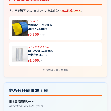
ナフサ高騰下でも、出荷ラインを止めない
第二供給ルート
。
PPバンド
中国製バージン原料
9mm・15.5mm
¥5,350
〜/巻
ストレッチフィルム
18μ×500mm×300m
手巻き用LLDPE
¥1,500
/本
予約受付中・先着順
🌐 Overseas Inquiries
日本直接調達ルート
Direct from Japan, 20+ years