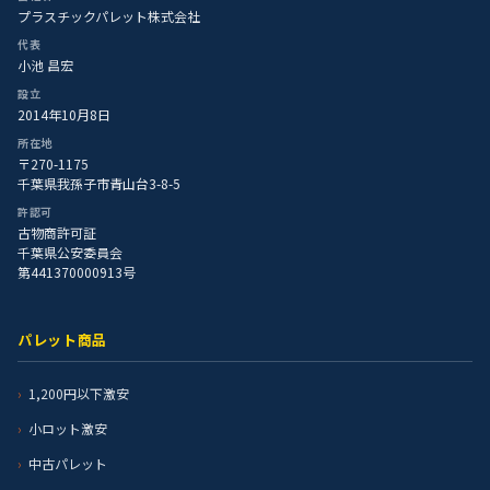
プラスチックパレット株式会社
代表
小池 昌宏
設立
2014年10月8日
所在地
〒270-1175
千葉県我孫子市青山台3-8-5
許認可
古物商許可証
千葉県公安委員会
第441370000913号
パレット商品
1,200円以下激安
小ロット激安
中古パレット