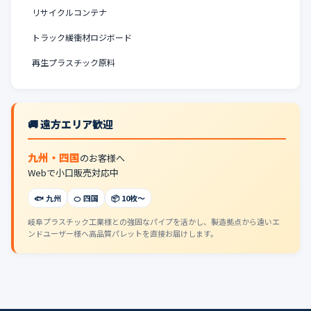
リサイクルコンテナ
トラック緩衝材ロジボード
再生プラスチック原料
🚚 遠方エリア歓迎
九州・四国
のお客様へ
Webで小口販売対応中
🐟 九州
🍊 四国
📦 10枚〜
岐阜プラスチック工業様との強固なパイプを活かし、製造拠点から遠いエ
ンドユーザー様へ高品質パレットを直接お届けします。