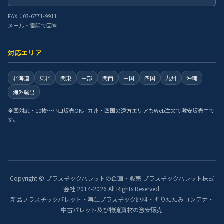
FAX：03-6771-9911
メール・電話で回答
対応エリア
北海道
東北
関東
中部
関西
中国
四国
九州
沖縄
海外輸出
全国対応・10枚〜小口販売OK。九州・四国の遠方エリアもWeb注文で激安販売中で
す。
Copyright © プラスチックパレットの企画・販売 プラスチックパレット株式
会社 2014-2026 All Rights Reserved.
新品プラスチックパレット・再生プラスチック原料・折りたたみコンテナ・
中古パレット及び物流資材の激安販売