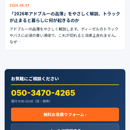
公式ブログ
2026.06.07
「2026年アドブルーの品薄」をやさしく解説、トラック
会社案内
が止まると暮らしに何が起きるのか
アドブルーの品薄をやさしく解説します。ディーゼルのトラック
🇺🇸
🇰🇷
🇹🇼
🇻🇳
やバスに必須の青い液体で、これが切れると法律上走れません。
なぜ…
お気軽にご相談ください
050-3470-4265
受付 9:00-20:00（日・祝休）
無料お見積りフォーム ›