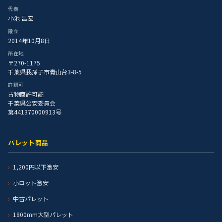
代表
小池 昌宏
設立
2014年10月8日
所在地
〒270-1175
千葉県我孫子市青山台3-8-5
許認可
古物商許可証
千葉県公安委員会
第441370000913号
パレット商品
1,200円以下激安
小ロット激安
中古パレット
1800mm大型パレット