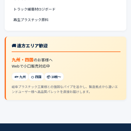
トラック緩衝材ロジボード
再生プラスチック原料
🚚 遠方エリア歓迎
九州・四国
のお客様へ
Webで小口販売対応中
🐟 九州
🍊 四国
📦 10枚〜
岐阜プラスチック工業様との強固なパイプを活かし、製造拠点から遠いエ
ンドユーザー様へ高品質パレットを直接お届けします。