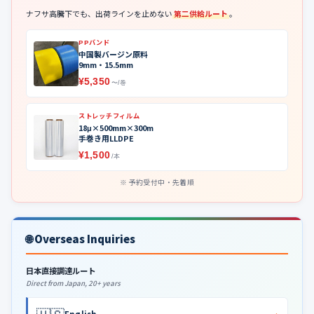
ナフサ高騰下でも、出荷ラインを止めない
第二供給ルート
。
PPバンド
中国製バージン原料
9mm・15.5mm
¥5,350
〜/巻
ストレッチフィルム
18μ×500mm×300m
手巻き用LLDPE
¥1,500
/本
予約受付中・先着順
🌐 Overseas Inquiries
日本直接調達ルート
Direct from Japan, 20+ years