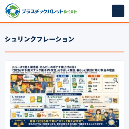
ホーム
シュリンクフレーション
パレットサイズ
▼
プラパレット
▼
コンテナ
▼
中古パレット
再生原料
▼
梱包資材
▼
イラン情勢まとめ
▼