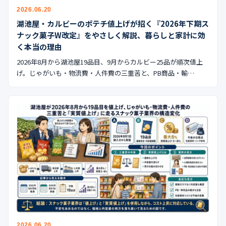
公式ブログ
2026.06.20
湖池屋・カルビーのポテチ値上げが招く『2026年下期ス
会社案内
ナック菓子W改定』をやさしく解説、暮らしと家計に効
く本当の理由
🇺🇸
🇰🇷
🇹🇼
🇻🇳
2026年8月から湖池屋19品目、9月からカルビー25品が順次値上
げ。じゃがいも・物流費・人件費の三重苦と、PB商品・輸…
2026.06.20