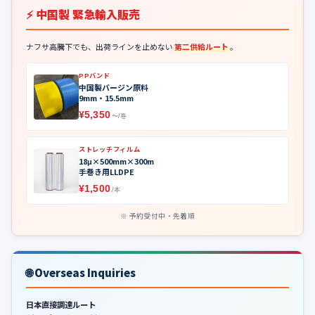
⚡ 中国製 緊急輸入販売
ナフサ高騰下でも、出荷ラインを止めない
第二供給ルート
。
PPバンド
中国製バージン原料
9mm・15.5mm
¥5,350
〜/巻
ストレッチフィルム
18μ×500mm×300m
手巻き用LLDPE
¥1,500
/本
予約受付中・先着順
🌐 Overseas Inquiries
日本直接調達ルート