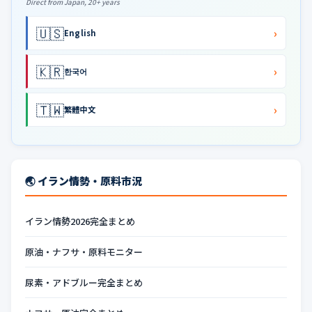
Direct from Japan, 20+ years
🇺🇸
›
English
🇰🇷
›
한국어
🇹🇼
›
繁體中文
🌏 イラン情勢・原料市況
イラン情勢2026完全まとめ
原油・ナフサ・原料モニター
尿素・アドブルー完全まとめ