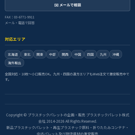
✉️ メールで相談
FAX：03-6771-9911
メール・電話で回答
対応エリア
北海道
東北
関東
中部
関西
中国
四国
九州
沖縄
海外輸出
全国対応・10枚〜小口販売OK。九州・四国の遠方エリアもWeb注文で激安販売中で
す。
Copyright © プラスチックパレットの企画・販売 プラスチックパレット株式
会社 2014-2026 All Rights Reserved.
新品プラスチックパレット・再生プラスチック原料・折りたたみコンテナ・
中古パレット及び物流資材の激安販売