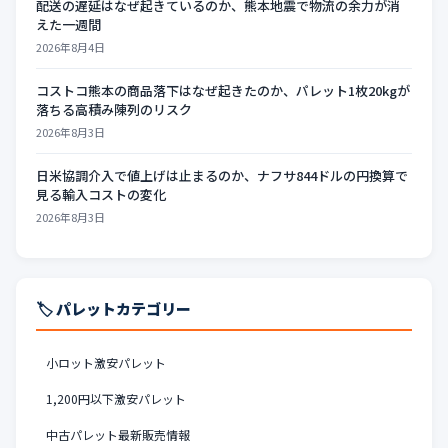
配送の遅延はなぜ起きているのか、熊本地震で物流の余力が消
えた一週間
2026年8月4日
コストコ熊本の商品落下はなぜ起きたのか、パレット1枚20kgが
落ちる高積み陳列のリスク
2026年8月3日
日米協調介入で値上げは止まるのか、ナフサ844ドルの円換算で
見る輸入コストの変化
2026年8月3日
🏷️ パレットカテゴリー
小ロット激安パレット
1,200円以下激安パレット
中古パレット最新販売情報