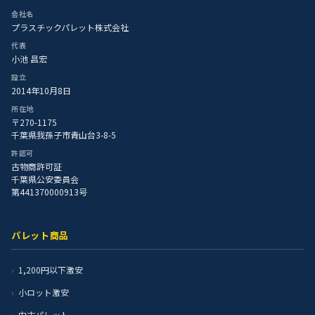
会社名
プラスチックパレット株式会社
代表
小池 昌宏
設立
2014年10月8日
所在地
〒270-1175
千葉県我孫子市青山台3-8-5
許認可
古物商許可証
千葉県公安委員会
第441370000913号
パレット商品
1,200円以下激安
小ロット激安
中古パレット