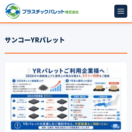
ホーム
サンコーYRパレット
パレットサイズ
▼
プラパレット
▼
コンテナ
▼
中古パレット
再生原料
▼
梱包資材
▼
イラン情勢まとめ
▼