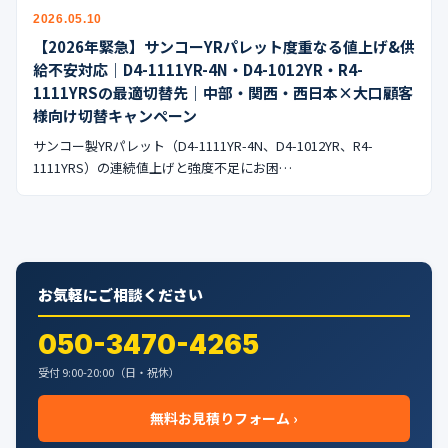
公式ブログ
2026.05.10
【2026年緊急】サンコーYRパレット度重なる値上げ&供
会社案内
給不安対応｜D4-1111YR-4N・D4-1012YR・R4-
1111YRSの最適切替先｜中部・関西・西日本×大口顧客
様向け切替キャンペーン
🇺🇸
🇰🇷
🇹🇼
🇻🇳
サンコー製YRパレット（D4-1111YR-4N、D4-1012YR、R4-
1111YRS）の連続値上げと強度不足にお困…
お気軽にご相談ください
050-3470-4265
受付 9:00-20:00（日・祝休）
無料お見積りフォーム ›