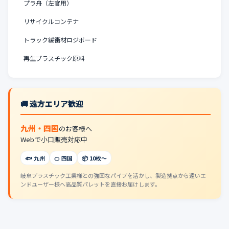
プラ舟（左官用）
リサイクルコンテナ
トラック緩衝材ロジボード
再生プラスチック原料
🚚 遠方エリア歓迎
九州・四国
のお客様へ
Webで小口販売対応中
🐟 九州
🍊 四国
📦 10枚〜
岐阜プラスチック工業様との強固なパイプを活かし、製造拠点から遠いエ
ンドユーザー様へ高品質パレットを直接お届けします。