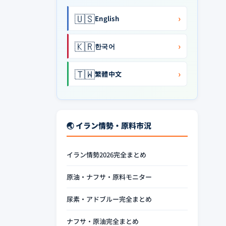
🇺🇸
›
English
🇰🇷
›
한국어
🇹🇼
›
繁體中文
🌏 イラン情勢・原料市況
イラン情勢2026完全まとめ
原油・ナフサ・原料モニター
尿素・アドブルー完全まとめ
ナフサ・原油完全まとめ