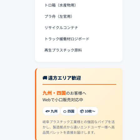
トロ箱（水産物用）
プラ舟（左官用）
リサイクルコンテナ
トラック緩衝材ロジボード
再生プラスチック原料
🚚 遠方エリア歓迎
九州・四国
のお客様へ
Webで小口販売対応中
🐟 九州
🍊 四国
📦 10枚〜
岐阜プラスチック工業様との強固なパイプを活
かし、製造拠点から遠いエンドユーザー様へ高
品質パレットを直接お届けします。