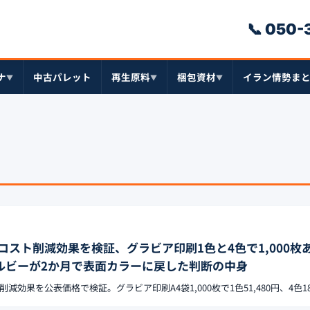
📞 050
ナ
中古パレット
再生原料
梱包資材
イラン情勢ま
▼
▼
▼
スト削減効果を検証、グラビア印刷1色と4色で1,000枚あ
カルビーが2か月で表面カラーに戻した判断の中身
効果を公表価格で検証。グラビア印刷A4袋1,000枚で1色51,480円、4色180