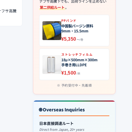
ナフサ高騰下でも、出荷ラインを止めない
第二供給ルート
。
ナフサ高騰
PPバンド
中国製バージン原料
9mm・15.5mm
¥5,350
〜/巻
ストレッチフィルム
18μ×500mm×300m
手巻き用LLDPE
¥1,500
/本
予約受付中・先着順
🌐 Overseas Inquiries
日本直接調達ルート
Direct from Japan, 20+ years