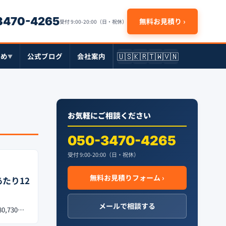
-3470-4265
無料お見積り ›
受付 9:00-20:00（日・祝休）
🇺🇸
🇰🇷
🇹🇼
🇻🇳
とめ
公式ブログ
会社案内
▼
お気軽にご相談ください
050-3470-4265
受付 9:00-20:00（日・祝休）
無料お見積りフォーム ›
たり12
メールで相談する
,730…