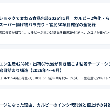
ショックで変わる食品包装2026年5月｜カルビー2色化・
スーパー揚げ物バラ売り・官民30項目確保の全記録
の現場に異変が相次ぐ。カルビーが主力14商品を白黒2色印刷へ、カゴメが白イ
エン生産42%減・出荷67%減が引き起こす粘着テープ・シ
目詰まり構造【2026年4〜6月】
トルエン4月出荷量2万3188トン（前年同月比67.3%減）・生産量5万9093ト
ージになった理由、カルビーのインク代削減と値上げの背