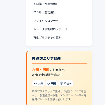
トロ箱（水産物用）
プラ舟（左官用）
リサイクルコンテナ
トラック緩衝材ロジボード
再生プラスチック原料
🚚 遠方エリア歓迎
九州・四国
のお客様へ
Webで小口販売対応中
🐟 九州
🍊 四国
📦 10枚〜
岐阜プラスチック工業様との強固なパイプを活
かし、製造拠点から遠いエンドユーザー様へ高
品質パレットを直接お届けします。