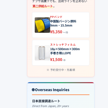
ナフサ高騰下でも、出荷ラインを止めない
第二供給ルート
。
PPバンド
中国製バージン原料
9mm・15.5mm
¥5,350
〜/巻
ストレッチフィルム
18μ×500mm×300m
手巻き用LLDPE
¥1,500
/本
予約受付中・先着順
🌐 Overseas Inquiries
日本直接調達ルート
Direct from Japan, 20+ years