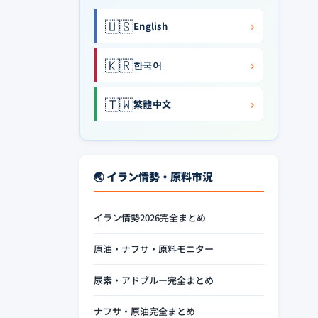
🇺🇸
›
English
🇰🇷
›
한국어
🇹🇼
›
繁體中文
🌏 イラン情勢・原料市況
イラン情勢2026完全まとめ
原油・ナフサ・原料モニター
尿素・アドブルー完全まとめ
ナフサ・原油完全まとめ