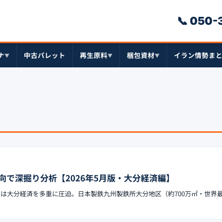
📞 050
ナ
中古パレット
再生原料
梱包資材
イラン情勢ま
▼
▼
▼
向で深掘り分析【2026年5月版・大分経済編】
ックは大分経済を多重に圧迫。日本製鉄九州製鉄所大分地区（約700万㎡・世界