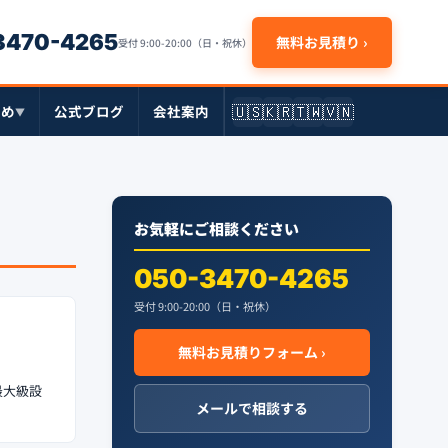
-3470-4265
無料お見積り ›
受付 9:00-20:00（日・祝休）
🇺🇸
🇰🇷
🇹🇼
🇻🇳
とめ
公式ブログ
会社案内
▼
お気軽にご相談ください
050-3470-4265
受付 9:00-20:00（日・祝休）
無料お見積りフォーム ›
最大級設
メールで相談する