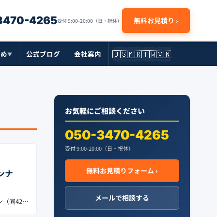
-3470-4265
無料お見積り ›
受付 9:00-20:00（日・祝休）
🇺🇸
🇰🇷
🇹🇼
🇻🇳
とめ
公式ブログ
会社案内
▼
お気軽にご相談ください
050-3470-4265
受付 9:00-20:00（日・祝休）
無料お見積りフォーム ›
ンナ
メールで相談する
ン（同42…