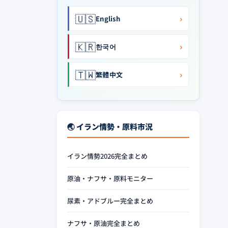
🇺🇸
›
English
🇰🇷
›
한국어
🇹🇼
›
繁體中文
🌏 イラン情勢・原料市況
イラン情勢2026完全まとめ
原油・ナフサ・原料モニター
尿素・アドブルー完全まとめ
ナフサ・原油完全まとめ