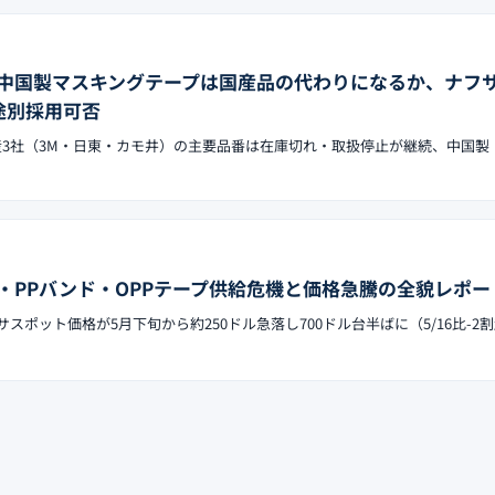
中国製マスキングテープは国産品の代わりになるか、ナフ
途別採用可否
国産3社（3M・日東・カモ井）の主要品番は在庫切れ・取扱停止が継続、中国製
・PPバンド・OPPテープ供給危機と価格急騰の全貌レポー
フサスポット価格が5月下旬から約250ドル急落し700ドル台半ばに（5/16比-2