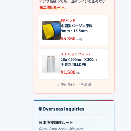
ナフサ高騰下でも、出荷ラインを止めない
第二供給ルート
。
PPバンド
中国製バージン原料
9mm・15.5mm
¥5,350
〜/巻
ストレッチフィルム
18μ×500mm×300m
手巻き用LLDPE
¥1,500
/本
予約受付中・先着順
🌐 Overseas Inquiries
日本直接調達ルート
Direct from Japan, 20+ years