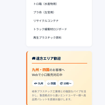
トロ箱（水産物用）
プラ舟（左官用）
リサイクルコンテナ
トラック緩衝材ロジボード
再生プラスチック原料
🚚 遠方エリア歓迎
九州・四国
のお客様へ
Webで小口販売対応中
🐟 九州
🍊 四国
📦 10枚〜
岐阜プラスチック工業様との強固なパイプを活
かし、製造拠点から遠いエンドユーザー様へ高
品質パレットを直接お届けします。