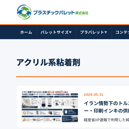
ホーム
パレットサイズ
プラパレット
コンテ
▼
▼
アクリル系粘着剤
2026.05.31
イラン情勢下のトル
ー・印刷インキの供給
経産省IIP速報で判明した純