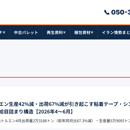
📞 050
ナ
中古パレット
再生原料
梱包資材
イラン情勢ま
▼
▼
▼
エン生産42%減・出荷67%減が引き起こす粘着テープ・シ
目詰まり構造【2026年4〜6月】
トルエン4月出荷量2万3188トン（前年同月比67.3%減）・生産量5万9093ト