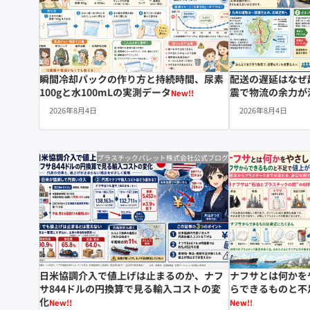
瞬間冷却パックの作り方と持続時間、尿素
配送の遅延はなぜ
100gと水100mLの実測データ
震で物流の余力が
New!!
2026年8月4日
2026年8月4日
プラスチックパレット株式会社公式ブログ
日米協調介入で値上げは止まるのか、ナフ
ナフサとは何かを
サ844ドルの円換算で見る輸入コストの変
らできるものと不
化
New!!
New!!