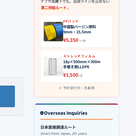
ナフサ高騰下でも、出荷ラインを止めない
第二供給ルート
。
PPバンド
中国製バージン原料
9mm・15.5mm
¥5,350
〜/巻
ストレッチフィルム
18μ×500mm×300m
手巻き用LLDPE
¥1,500
/本
予約受付中・先着順
🌐 Overseas Inquiries
日本直接調達ルート
Direct from Japan, 20+ years