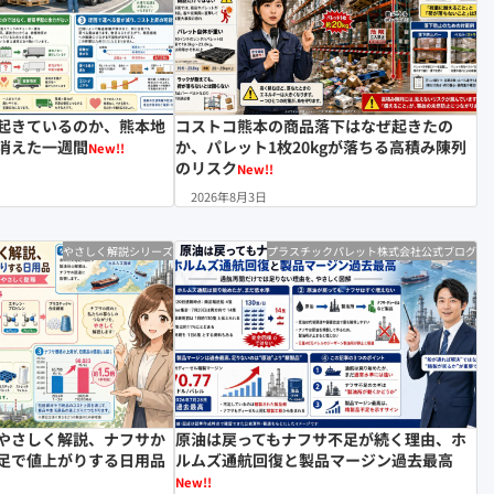
起きているのか、熊本地
コストコ熊本の商品落下はなぜ起きたの
消えた一週間
か、パレット1枚20kgが落ちる高積み陳列
New!!
のリスク
New!!
2026年8月3日
やさしく解説シリーズ
プラスチックパレット株式会社公式ブログ
やさしく解説、ナフサか
原油は戻ってもナフサ不足が続く理由、ホ
足で値上がりする日用品
ルムズ通航回復と製品マージン過去最高
New!!