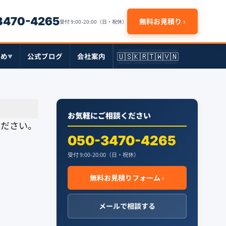
-3470-4265
無料お見積り ›
受付 9:00-20:00（日・祝休）
🇺🇸
🇰🇷
🇹🇼
🇻🇳
とめ
公式ブログ
会社案内
▼
お気軽にご相談ください
ください。
050-3470-4265
受付 9:00-20:00（日・祝休）
無料お見積りフォーム ›
メールで相談する