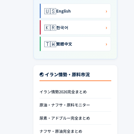
🇺🇸
›
English
🇰🇷
›
한국어
🇹🇼
›
繁體中文
🌏 イラン情勢・原料市況
イラン情勢2026完全まとめ
原油・ナフサ・原料モニター
尿素・アドブルー完全まとめ
ナフサ・原油完全まとめ