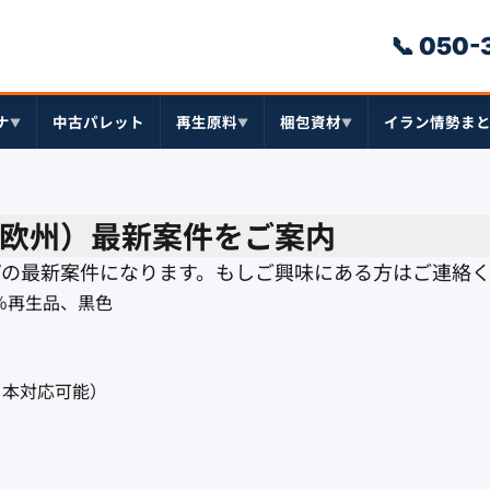
📞 050
ナ
中古パレット
再生原料
梱包資材
イラン情勢ま
▼
▼
▼
欧州）最新案件をご案内
プの最新案件になります。もしご興味にある方はご連絡
％再生品、黒色
 日本対応可能）