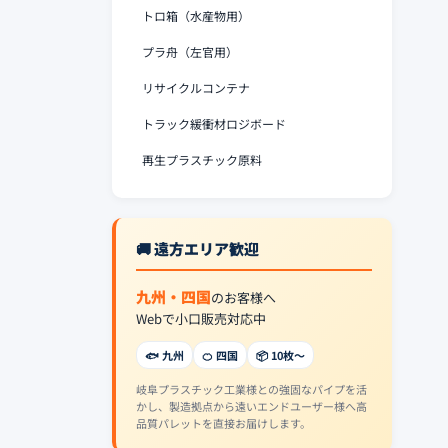
トロ箱（水産物用）
プラ舟（左官用）
リサイクルコンテナ
トラック緩衝材ロジボード
再生プラスチック原料
🚚 遠方エリア歓迎
九州・四国
のお客様へ
Webで小口販売対応中
🐟 九州
🍊 四国
📦 10枚〜
岐阜プラスチック工業様との強固なパイプを活
かし、製造拠点から遠いエンドユーザー様へ高
品質パレットを直接お届けします。