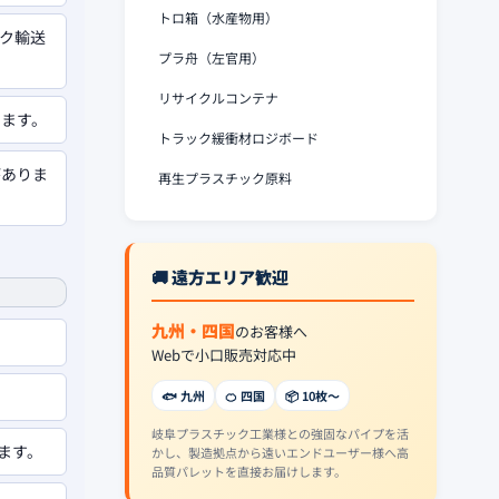
トロ箱（水産物用）
ク輸送
プラ舟（左官用）
リサイクルコンテナ
います。
トラック緩衝材ロジボード
がありま
再生プラスチック原料
🚚 遠方エリア歓迎
九州・四国
のお客様へ
Webで小口販売対応中
🐟 九州
🍊 四国
📦 10枚〜
岐阜プラスチック工業様との強固なパイプを活
ます。
かし、製造拠点から遠いエンドユーザー様へ高
品質パレットを直接お届けします。