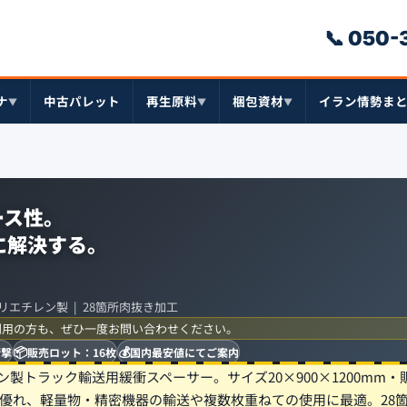
📞 050
ナ
中古パレット
再生原料
梱包資材
イラン情勢ま
▼
▼
▼
ース性。
に解決する。
国産ポリエチレン製 | 28箇所肉抜き加工
利用の方も、ぜひ一度お問い合わせください。
📦
💰
衝撃
販売ロット：16枚
国内最安値にてご案内
ン製トラック輸送用緩衝スペーサー。サイズ20×900×1200mm・
に優れ、軽量物・精密機器の輸送や複数枚重ねての使用に最適。28