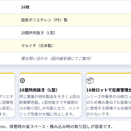
16枚
国産ポリエチレン（PE）製
28箇所肉抜き（L型）
マルイチ（日本製）
要お問い合わせ（国内最安値にてご案内）
⚙️
📦
28箇所肉抜き（L型）
16枚ロットで在庫管理
ポリエチ
同じ重量の他社製品を大きく上回る
シリーズ中最多の16枚ロ
に信頼性
耐衝撃性能。L型肉抜きで平面側か
のため積み重ねても嵩張
も安定し
らの取り回しが可能となり、ハンド
に使用する現場でも在庫
ます。
リング性能が大幅に向上します。
が少ないです。
0mm。保管時の省スペース・積み込み時の取り回しが容易です。