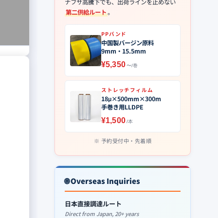
ナフサ高騰下でも、出荷ラインを止めない
第二供給ルート
。
PPバンド
中国製バージン原料
9mm・15.5mm
¥5,350
〜/巻
ストレッチフィルム
18μ×500mm×300m
手巻き用LLDPE
¥1,500
/本
予約受付中・先着順
🌐 Overseas Inquiries
日本直接調達ルート
Direct from Japan, 20+ years