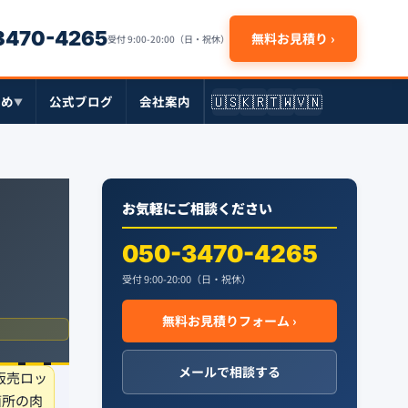
-3470-4265
無料お見積り ›
受付 9:00-20:00（日・祝休）
🇺🇸
🇰🇷
🇹🇼
🇻🇳
とめ
公式ブログ
会社案内
▼
お気軽にご相談ください
050-3470-4265
受付 9:00-20:00（日・祝休）
無料お見積りフォーム ›
メールで相談する
販売ロッ
箇所の肉