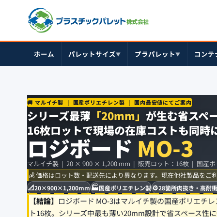
ホーム
パレットサイズ
プラパレット
コンテ
▼
▼
🚚 マルイチ製 | 国産ポリエチレン製 | 国内最安値にてご案内
シリーズ最薄
「20mm」
が生む省スペ
16枚ロットで現場の在庫コストも同時
ロジボード
MO-3
マルイチ製 | 20 × 900 × 1,200 mm | 販売ロット：16枚 | 
💰 価格はロット数・配送先により異なります。現在他社製品をご
📐
🏭
⚙️
20×900×1,200mm
国産ポリエチレン製
28箇所肉抜き・高耐
【結論】
ロジボード MO-3はマルイチ製の国産ポリエチレ
ト16枚。シリーズ中最も薄い20mm設計で省スペース性