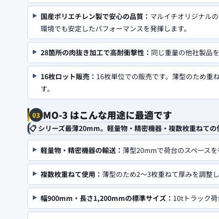
国産ポリエチレン製で安心の品質：
マルイチオリジナルの
環境でも安定したパフォーマンスを発揮します。
28箇所の肉抜き加工で高耐衝撃性：
同じ重量の他社製品
16枚ロット販売：
16枚単位での販売です。薄型のため重
す。
MO-3 はこんな用途に最適です
03
📋 シリーズ最薄20mm。軽量物・精密機器・複数枚重ねて
軽量物・精密機器の輸送：
薄型20mmで荷台のスペース
複数枚重ねて使用：
薄型のため2〜3枚重ねて厚みを調整
幅900mm・長さ1,200mmの標準サイズ：
10tトラッ