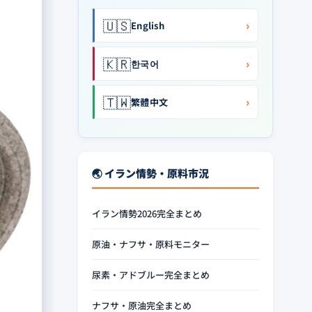
🇺🇸
›
English
🇰🇷
›
한국어
🇹🇼
›
繁體中文
🌏 イラン情勢・原料市況
イラン情勢2026完全まとめ
原油・ナフサ・原料モニター
尿素・アドブルー完全まとめ
ナフサ・原油完全まとめ