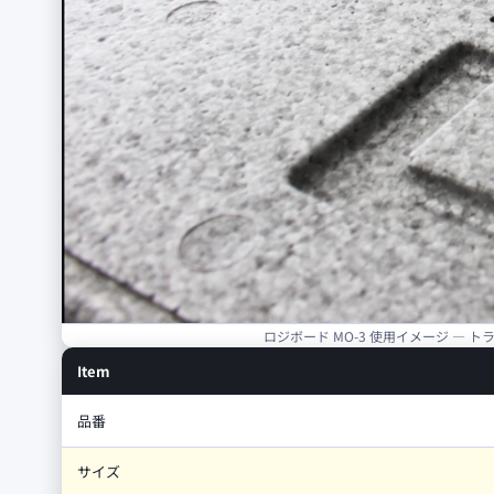
ロジボード MO-3 使用イメージ —
Item
品番
サイズ