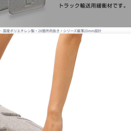
mm）— 国産ポリエチレン製・28箇所肉抜き・シリーズ最薄20mm設計