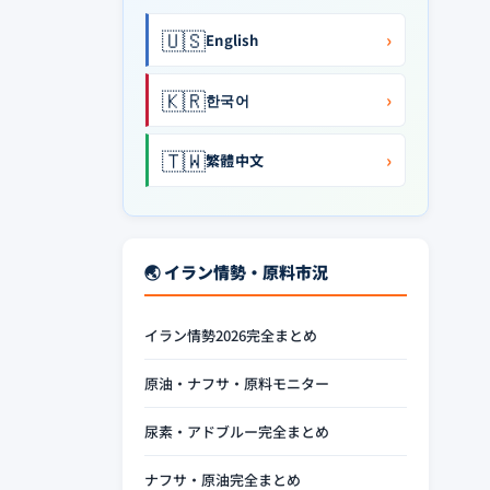
🇺🇸
›
English
🇰🇷
›
한국어
🇹🇼
›
繁體中文
🌏 イラン情勢・原料市況
イラン情勢2026完全まとめ
原油・ナフサ・原料モニター
尿素・アドブルー完全まとめ
ナフサ・原油完全まとめ