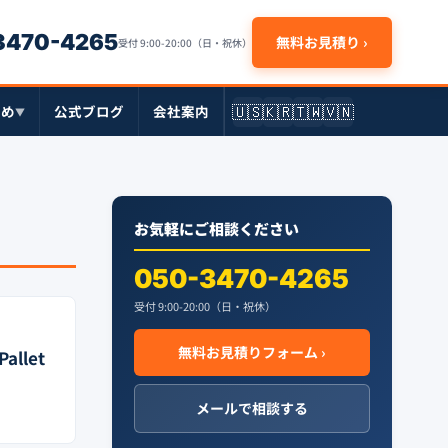
-3470-4265
無料お見積り ›
受付 9:00-20:00（日・祝休）
🇺🇸
🇰🇷
🇹🇼
🇻🇳
とめ
公式ブログ
会社案内
▼
お気軽にご相談ください
050-3470-4265
受付 9:00-20:00（日・祝休）
無料お見積りフォーム ›
Pallet
メールで相談する