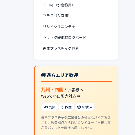
トロ箱（水産物用）
プラ舟（左官用）
リサイクルコンテナ
トラック緩衝材ロジボード
再生プラスチック原料
🚚 遠方エリア歓迎
九州・四国
のお客様へ
Webで小口販売対応中
🐟 九州
🍊 四国
📦 10枚〜
岐阜プラスチック工業様との強固なパイプを活
かし、製造拠点から遠いエンドユーザー様へ高
品質パレットを直接お届けします。