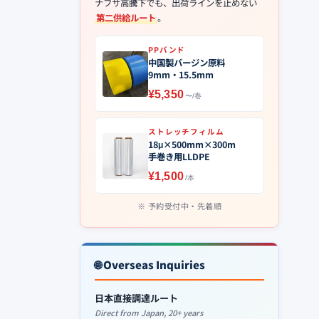
ナフサ高騰下でも、出荷ラインを止めない
第二供給ルート
。
PPバンド
中国製バージン原料
9mm・15.5mm
¥5,350
〜/巻
ストレッチフィルム
18μ×500mm×300m
手巻き用LLDPE
¥1,500
/本
予約受付中・先着順
🌐 Overseas Inquiries
日本直接調達ルート
Direct from Japan, 20+ years