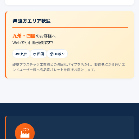
🚚 遠方エリア歓迎
九州・四国
のお客様へ
Webで小口販売対応中
🐟 九州
🍊 四国
📦 10枚〜
岐阜プラスチック工業様との強固なパイプを活かし、製造拠点から遠いエ
ンドユーザー様へ高品質パレットを直接お届けします。
🏭