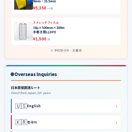
9mm・15.5mm
¥5,350
〜/巻
ストレッチフィルム
18μ×500mm×300m
手巻き用LLDPE
¥1,500
/本
予約受付中・先着順
🌐 Overseas Inquiries
日本直接調達ルート
Direct from Japan, 20+ years
🇺🇸
›
English
🇰🇷
›
한국어