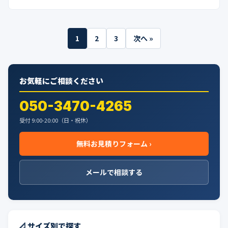
投
1
2
3
次へ »
稿
の
お気軽にご相談ください
ペ
ー
050-3470-4265
ジ
受付 9:00-20:00（日・祝休）
送
無料お見積りフォーム ›
り
メールで相談する
📐 サイズ別で探す