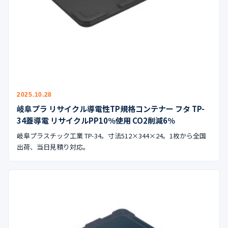
公式ブログ
会社案内
🇺🇸
🇰🇷
🇹🇼
🇻🇳
2025.10.28
岐阜プラ リサイクル導電性TP規格コンテナー フタ TP-
34蓋導電 リサイクルPP10％使用 CO2削減6％
岐阜プラスチック工業 TP-34。寸法512×344×24。1枚から全国
出荷、当日見積り対応。