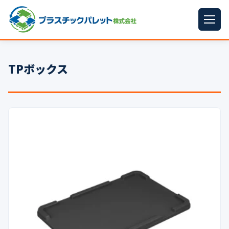
ホーム
TPボックス
パレットサイズ
▼
プラパレット
▼
コンテナ
▼
中古パレット
再生原料
▼
梱包資材
▼
イラン情勢まとめ
▼