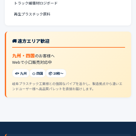
トラック緩衝材ロジボード
再生プラスチック原料
🚚 遠方エリア歓迎
九州・四国
のお客様へ
Webで小口販売対応中
🐟 九州
🍊 四国
📦 10枚〜
岐阜プラスチック工業様との強固なパイプを活かし、製造拠点から遠いエ
ンドユーザー様へ高品質パレットを直接お届けします。