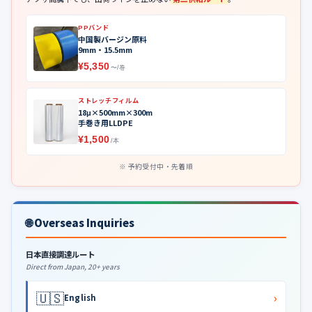
PPバンド
中国製バージン原料
9mm・15.5mm
¥5,350
〜/巻
ストレッチフィルム
18μ×500mm×300m
手巻き用LLDPE
¥1,500
/本
予約受付中・先着順
🌐 Overseas Inquiries
日本直接調達ルート
Direct from Japan, 20+ years
🇺🇸
›
English