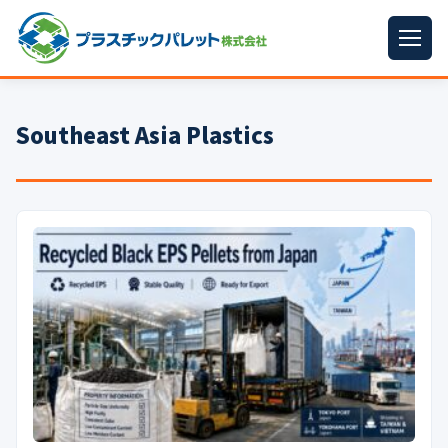
ホーム
Southeast Asia Plastics
パレットサイズ
▼
プラパレット
▼
コンテナ
▼
中古パレット
再生原料
▼
梱包資材
▼
イラン情勢まとめ
▼