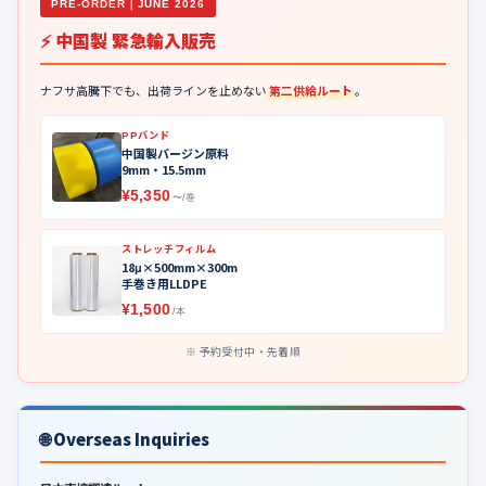
PRE-ORDER｜JUNE 2026
⚡ 中国製 緊急輸入販売
ナフサ高騰下でも、出荷ラインを止めない
第二供給ルート
。
PPバンド
中国製バージン原料
9mm・15.5mm
¥5,350
〜/巻
ストレッチフィルム
18μ×500mm×300m
手巻き用LLDPE
¥1,500
/本
予約受付中・先着順
🌐 Overseas Inquiries