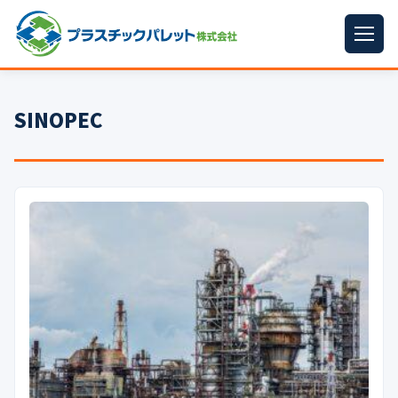
ホーム
SINOPEC
パレットサイズ
▼
プラパレット
▼
コンテナ
▼
中古パレット
再生原料
▼
梱包資材
▼
イラン情勢まとめ
▼