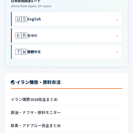
日本直接調達ルート
Direct from Japan, 20+ years
🇺🇸
›
English
🇰🇷
›
한국어
🇹🇼
›
繁體中文
🌏 イラン情勢・原料市況
イラン情勢2026完全まとめ
原油・ナフサ・原料モニター
尿素・アドブルー完全まとめ