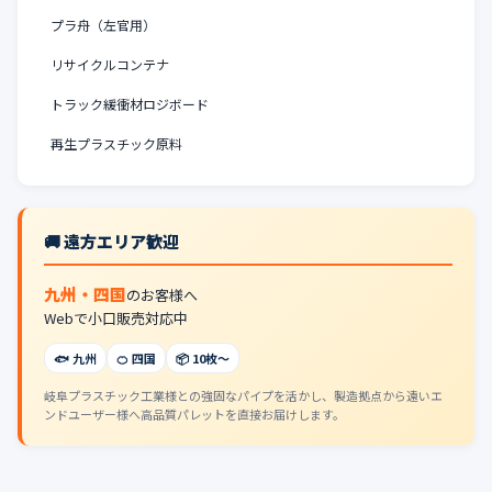
プラ舟（左官用）
リサイクルコンテナ
トラック緩衝材ロジボード
再生プラスチック原料
🚚 遠方エリア歓迎
九州・四国
のお客様へ
Webで小口販売対応中
🐟 九州
🍊 四国
📦 10枚〜
岐阜プラスチック工業様との強固なパイプを活かし、製造拠点から遠いエ
ンドユーザー様へ高品質パレットを直接お届けします。