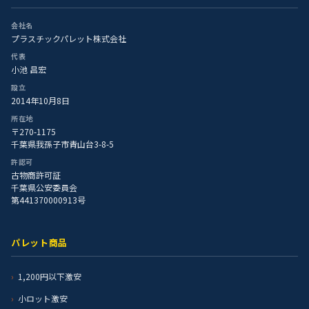
会社名
プラスチックパレット株式会社
代表
小池 昌宏
設立
2014年10月8日
所在地
〒270-1175
千葉県我孫子市青山台3-8-5
許認可
古物商許可証
千葉県公安委員会
第441370000913号
パレット商品
1,200円以下激安
小ロット激安