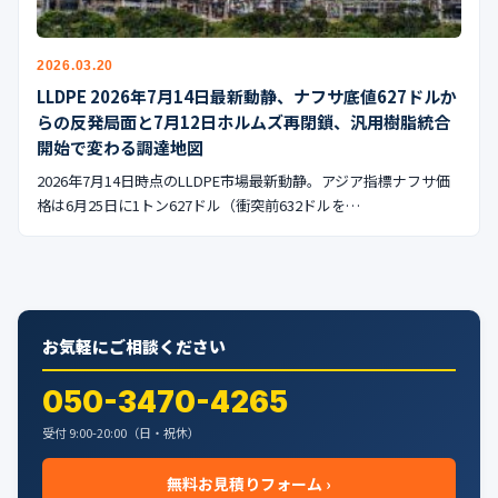
公式ブログ
会社案内
2026.03.20
LLDPE 2026年7月14日最新動静、ナフサ底値627ドルか
らの反発局面と7月12日ホルムズ再閉鎖、汎用樹脂統合
🇺🇸
🇰🇷
🇹🇼
🇻🇳
開始で変わる調達地図
2026年7月14日時点のLLDPE市場最新動静。アジア指標ナフサ価
格は6月25日に1トン627ドル（衝突前632ドルを…
お気軽にご相談ください
050-3470-4265
受付 9:00-20:00（日・祝休）
無料お見積りフォーム ›