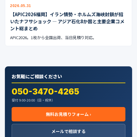
公式ブログ
2026.05.31
【APIC2026福岡】イラン情勢・ホルムズ海峡封鎖が招
会社案内
いたナフサショック — アジア石化8か国と主要企業コメ
ント総まとめ
🇺🇸
🇰🇷
🇹🇼
🇻🇳
APIC2026。1枚から全国出荷、当日見積り対応。
お気軽にご相談ください
050-3470-4265
受付 9:00-20:00（日・祝休）
無料お見積りフォーム ›
メールで相談する