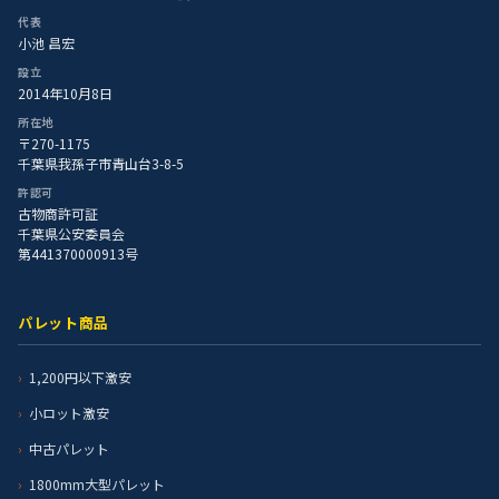
代表
小池 昌宏
設立
2014年10月8日
所在地
〒270-1175
千葉県我孫子市青山台3-8-5
許認可
古物商許可証
千葉県公安委員会
第441370000913号
パレット商品
1,200円以下激安
小ロット激安
中古パレット
1800mm大型パレット