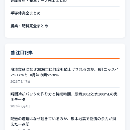
建設資材・養生テープ完全まとめ
半導体完全まとめ
農業・肥料完全まとめ
📰 注目記事
冷凍食品はなぜ2026年に何度も値上げされるのか、9月ニッスイ
2〜17%と10月味の素5〜8%
2026年8月7日
瞬間冷却パックの作り方と持続時間、尿素100gと水100mLの実
測データ
2026年8月4日
配送の遅延はなぜ起きているのか、熊本地震で物流の余力が消
えた一週間