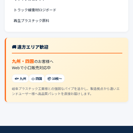
トラック緩衝材ロジボード
再生プラスチック原料
🚚 遠方エリア歓迎
九州・四国
のお客様へ
Webで小口販売対応中
🐟 九州
🍊 四国
📦 10枚〜
岐阜プラスチック工業様との強固なパイプを活かし、製造拠点から遠いエ
ンドユーザー様へ高品質パレットを直接お届けします。