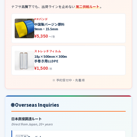
ナフサ高騰下でも、出荷ラインを止めない
第二供給ルート
。
PPバンド
中国製バージン原料
9mm・15.5mm
¥5,350
〜/巻
ストレッチフィルム
18μ×500mm×300m
手巻き用LLDPE
¥1,500
/本
予約受付中・先着順
🌐 Overseas Inquiries
日本直接調達ルート
Direct from Japan, 20+ years