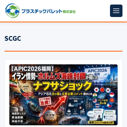
ホーム
SCGC
パレットサイズ
▼
プラパレット
▼
コンテナ
▼
中古パレット
再生原料
▼
梱包資材
▼
イラン情勢まとめ
▼