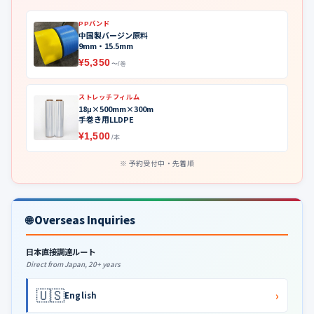
PPバンド
中国製バージン原料
9mm・15.5mm
¥5,350
〜/巻
ストレッチフィルム
18μ×500mm×300m
手巻き用LLDPE
¥1,500
/本
予約受付中・先着順
🌐 Overseas Inquiries
日本直接調達ルート
Direct from Japan, 20+ years
🇺🇸
›
English