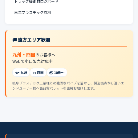
トラック緩衝材ロジボード
再生プラスチック原料
🚚 遠方エリア歓迎
九州・四国
のお客様へ
Webで小口販売対応中
🐟 九州
🍊 四国
📦 10枚〜
岐阜プラスチック工業様との強固なパイプを活かし、製造拠点から遠いエ
ンドユーザー様へ高品質パレットを直接お届けします。