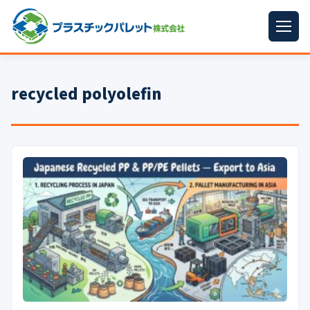
ホーム
recycled polyolefin
パレットサイズ
▼
プラパレット
▼
コンテナ
▼
中古パレット
再生原料
▼
梱包資材
▼
イラン情勢まとめ
▼