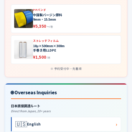
PPバンド
中国製バージン原料
9mm・15.5mm
¥5,350
〜/巻
ストレッチフィルム
18μ×500mm×300m
手巻き用LLDPE
¥1,500
/本
予約受付中・先着順
🌐 Overseas Inquiries
日本直接調達ルート
Direct from Japan, 20+ years
🇺🇸
›
English