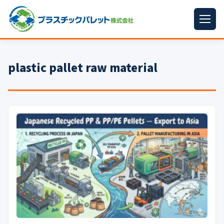
ホーム
plastic pallet raw material
パレットサイズ
▼
プラパレット
▼
コンテナ
▼
中古パレット
再生原料
▼
梱包資材
▼
イラン情勢まとめ
▼