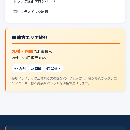
トラック緩衝材ロジボード
再生プラスチック原料
🚚 遠方エリア歓迎
九州・四国
のお客様へ
Webで小口販売対応中
🐟 九州
🍊 四国
📦 10枚〜
岐阜プラスチック工業様との強固なパイプを活かし、製造拠点から遠いエ
ンドユーザー様へ高品質パレットを直接お届けします。