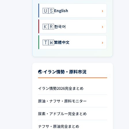
🇺🇸
›
English
🇰🇷
›
한국어
🇹🇼
›
繁體中文
🌏 イラン情勢・原料市況
イラン情勢2026完全まとめ
原油・ナフサ・原料モニター
尿素・アドブルー完全まとめ
ナフサ・原油完全まとめ