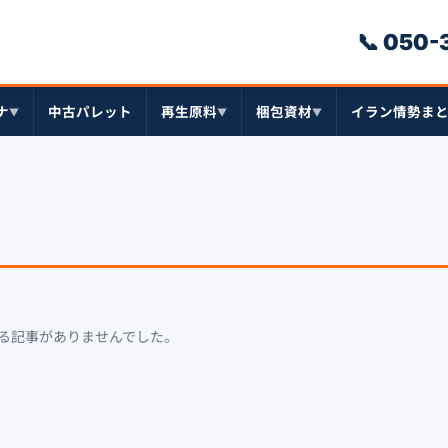
📞 050
ナ
中古パレット
再生原料
梱包資材
イラン情勢ま
▼
▼
▼
る記事がありませんでした。