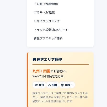
トロ箱（水産物用）
プラ舟（左官用）
リサイクルコンテナ
トラック緩衝材ロジボード
再生プラスチック原料
🚚 遠方エリア歓迎
九州・四国
のお客様へ
Webで小口販売対応中
🐟 九州
🍊 四国
📦 10枚〜
岐阜プラスチック工業様との強固なパイプを活
かし、製造拠点から遠いエンドユーザー様へ高
品質パレットを直接お届けします。