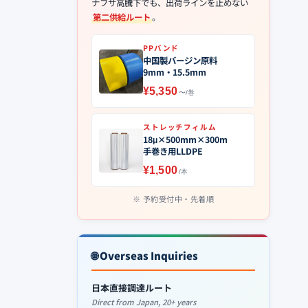
ナフサ高騰下でも、出荷ラインを止めない
第二供給ルート
。
PPバンド
中国製バージン原料
9mm・15.5mm
¥5,350
〜/巻
ストレッチフィルム
18μ×500mm×300m
手巻き用LLDPE
¥1,500
/本
予約受付中・先着順
🌐 Overseas Inquiries
日本直接調達ルート
Direct from Japan, 20+ years