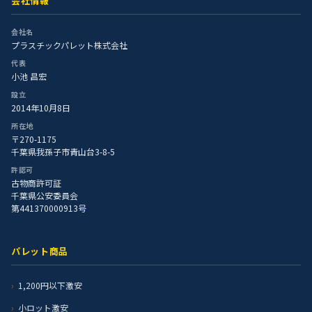
会社情報
会社名
プラスチックパレット株式会社
代表
小池 昌宏
設立
2014年10月8日
所在地
〒270-1175
千葉県我孫子市青山台3-8-5
許認可
古物商許可証
千葉県公安委員会
第441370000913号
パレット商品
1,200円以下激安
小ロット激安