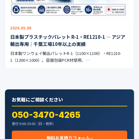
公式ブログ
会社案内
2026.05.09
🇺🇸
🇰🇷
🇹🇼
🇻🇳
日本製プラスチックパレット R-1・RE1210-1 — アジア
輸出専用｜千葉工場10年以上の実績
日本製ワンウェイ輸出パレットR-1（1100×1100）・RE1210-
1（1200×1000）。容器包装PCR材使用、…
お気軽にご相談ください
050-3470-4265
受付 9:00-20:00（日・祝休）
無料お見積りフォーム ›