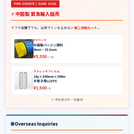
PRE-ORDER｜JUNE 2026
⚡ 中国製 緊急輸入販売
ナフサ高騰下でも、出荷ラインを止めない
第二供給ルート
。
PPバンド
中国製バージン原料
9mm・15.5mm
¥5,350
〜/巻
ストレッチフィルム
18μ×500mm×300m
手巻き用LLDPE
¥1,500
/本
予約受付中・先着順
🌐 Overseas Inquiries