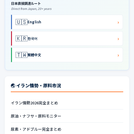
日本直接調達ルート
Direct from Japan, 20+ years
🇺🇸
›
English
🇰🇷
›
한국어
🇹🇼
›
繁體中文
🌏 イラン情勢・原料市況
イラン情勢2026完全まとめ
原油・ナフサ・原料モニター
尿素・アドブルー完全まとめ