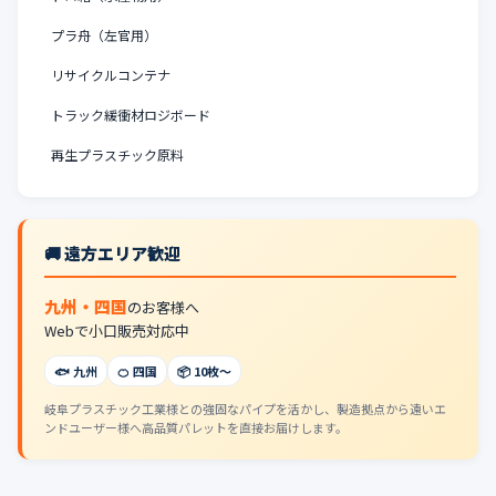
プラ舟（左官用）
リサイクルコンテナ
トラック緩衝材ロジボード
再生プラスチック原料
🚚 遠方エリア歓迎
九州・四国
のお客様へ
Webで小口販売対応中
🐟 九州
🍊 四国
📦 10枚〜
岐阜プラスチック工業様との強固なパイプを活かし、製造拠点から遠いエ
ンドユーザー様へ高品質パレットを直接お届けします。