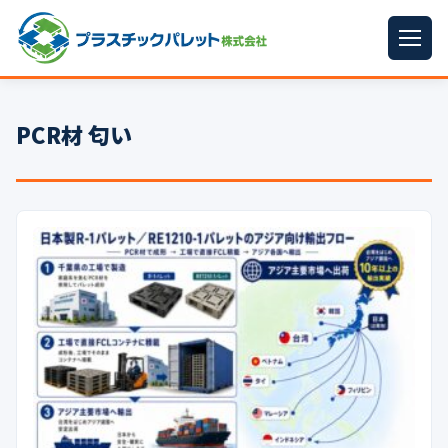
ホーム
PCR材 匂い
パレットサイズ
▼
プラパレット
▼
コンテナ
▼
中古パレット
再生原料
▼
梱包資材
▼
イラン情勢まとめ
▼