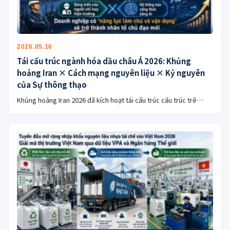
公式ブログ
会社案内
2026.05.16
🇺🇸
🇰🇷
🇹🇼
🇻🇳
Tái cấu trúc ngành hóa dầu châu Á 2026: Khủng
hoảng Iran × Cách mạng nguyên liệu × Kỷ nguyên
của Sự thông thạo
Khủng hoảng Iran 2026 đã kích hoạt tái cấu trúc cấu trúc trê…