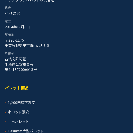
代表
小池 昌宏
設立
2014年10月8日
所在地
〒270-1175
千葉県我孫子市青山台3-8-5
許認可
古物商許可証
千葉県公安委員会
第441370000913号
パレット商品
1,200円以下激安
小ロット激安
中古パレット
1800mm大型パレット