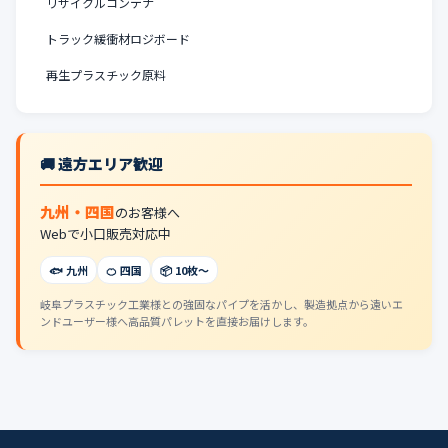
リサイクルコンテナ
トラック緩衝材ロジボード
再生プラスチック原料
🚚 遠方エリア歓迎
九州・四国
のお客様へ
Webで小口販売対応中
🐟 九州
🍊 四国
📦 10枚〜
岐阜プラスチック工業様との強固なパイプを活かし、製造拠点から遠いエ
ンドユーザー様へ高品質パレットを直接お届けします。