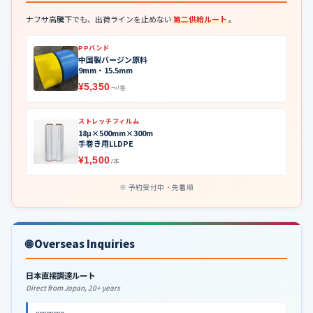
ナフサ高騰下でも、出荷ラインを止めない
第二供給ルート
。
PPバンド
中国製バージン原料
9mm・15.5mm
¥5,350
〜/巻
ストレッチフィルム
18μ×500mm×300m
手巻き用LLDPE
¥1,500
/本
予約受付中・先着順
🌐 Overseas Inquiries
日本直接調達ルート
Direct from Japan, 20+ years