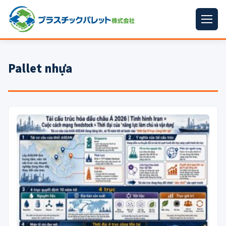
ホーム
Pallet nhựa
パレットサイズ
▼
プラパレット
▼
コンテナ
▼
中古パレット
再生原料
▼
梱包資材
▼
イラン情勢まとめ
▼