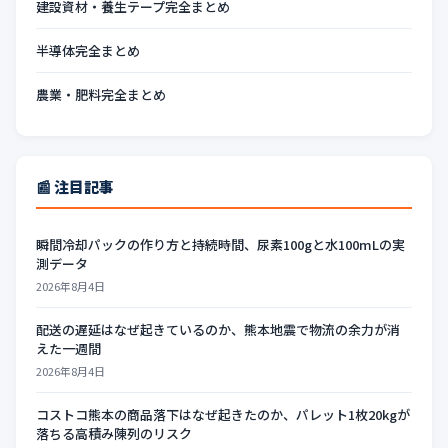
建設資材・養生テープ完全まとめ
半導体完全まとめ
農業・肥料完全まとめ
📰 注目記事
瞬間冷却パックの作り方と持続時間、尿素100gと水100mLの実
測データ
2026年8月4日
配送の遅延はなぜ起きているのか、熊本地震で物流の余力が消
えた一週間
2026年8月4日
コストコ熊本の商品落下はなぜ起きたのか、パレット1枚20kgが
落ちる高積み陳列のリスク