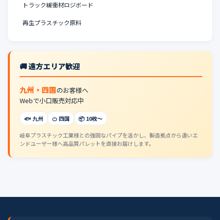
トラック緩衝材ロジボード
再生プラスチック原料
🚚 遠方エリア歓迎
九州・四国
のお客様へ
Webで小口販売対応中
🐟 九州
🍊 四国
📦 10枚〜
岐阜プラスチック工業様との強固なパイプを活かし、製造拠点から遠いエ
ンドユーザー様へ高品質パレットを直接お届けします。