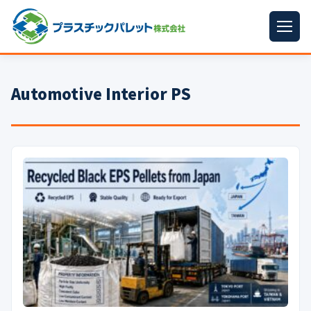
ホーム
Automotive Interior PS
パレットサイズ
▼
プラパレット
▼
コンテナ
▼
中古パレット
再生原料
▼
梱包資材
▼
イラン情勢まとめ
▼