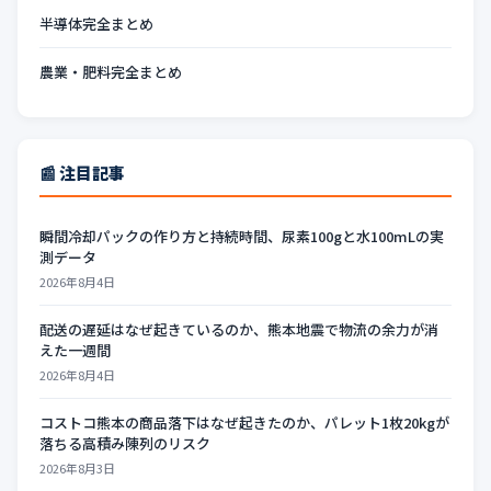
半導体完全まとめ
農業・肥料完全まとめ
📰 注目記事
瞬間冷却パックの作り方と持続時間、尿素100gと水100mLの実
測データ
2026年8月4日
配送の遅延はなぜ起きているのか、熊本地震で物流の余力が消
えた一週間
2026年8月4日
コストコ熊本の商品落下はなぜ起きたのか、パレット1枚20kgが
落ちる高積み陳列のリスク
2026年8月3日