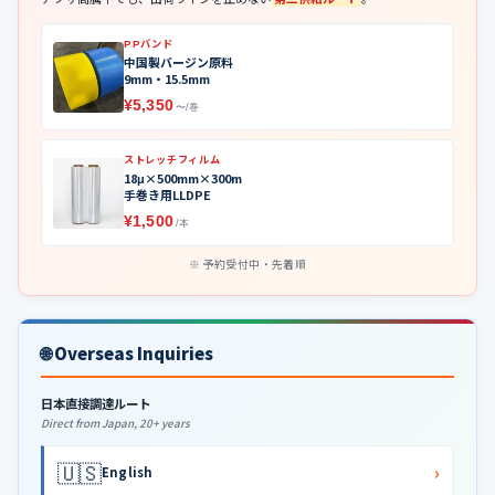
PPバンド
中国製バージン原料
9mm・15.5mm
¥5,350
〜/巻
ストレッチフィルム
18μ×500mm×300m
手巻き用LLDPE
¥1,500
/本
予約受付中・先着順
🌐 Overseas Inquiries
日本直接調達ルート
Direct from Japan, 20+ years
🇺🇸
›
English