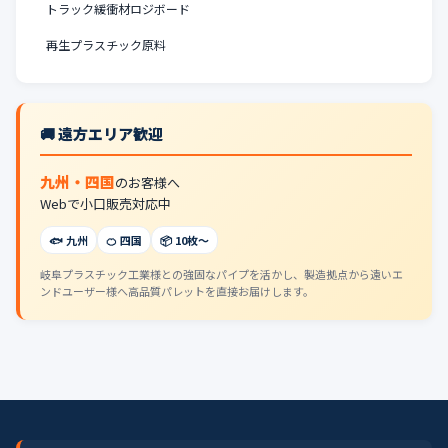
トラック緩衝材ロジボード
再生プラスチック原料
🚚 遠方エリア歓迎
九州・四国
のお客様へ
Webで小口販売対応中
🐟 九州
🍊 四国
📦 10枚〜
岐阜プラスチック工業様との強固なパイプを活かし、製造拠点から遠いエ
ンドユーザー様へ高品質パレットを直接お届けします。