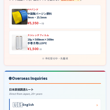
PPバンド
中国製バージン原料
9mm・15.5mm
¥5,350
〜/巻
ストレッチフィルム
18μ×500mm×300m
手巻き用LLDPE
¥1,500
/本
予約受付中・先着順
🌐 Overseas Inquiries
日本直接調達ルート
Direct from Japan, 20+ years
🇺🇸
›
English