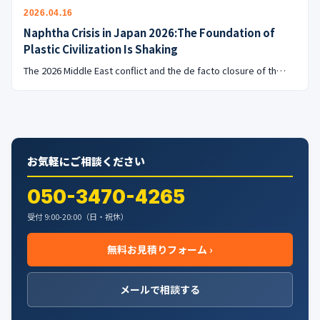
公式ブログ
2026.04.16
Naphtha Crisis in Japan 2026:The Foundation of
会社案内
Plastic Civilization Is Shaking
The 2026 Middle East conflict and the de facto closure of th…
🇺🇸
🇰🇷
🇹🇼
🇻🇳
お気軽にご相談ください
050-3470-4265
受付 9:00-20:00（日・祝休）
無料お見積りフォーム ›
メールで相談する