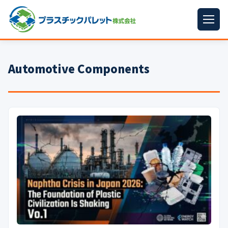
ホーム
Automotive Components
パレットサイズ
▼
プラパレット
▼
コンテナ
▼
中古パレット
再生原料
▼
梱包資材
▼
イラン情勢まとめ
▼