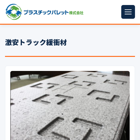
ホーム
激安トラック緩衝材
パレットサイズ
▼
プラパレット
▼
コンテナ
▼
中古パレット
再生原料
▼
梱包資材
▼
イラン情勢まとめ
▼