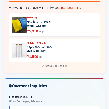
ナフサ高騰下でも、出荷ラインを止めない
第二供給ルート
。
PPバンド
中国製バージン原料
9mm・15.5mm
¥5,350
〜/巻
ストレッチフィルム
18μ×500mm×300m
手巻き用LLDPE
¥1,500
/本
予約受付中・先着順
🌐 Overseas Inquiries
日本直接調達ルート
Direct from Japan, 20+ years