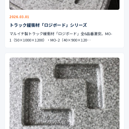
公式ブログ
会社案内
2026.03.01
トラック緩衝材「ロジボード」シリーズ
マルイチ製トラック緩衝材「ロジボード」全6品番激安。MO-
🇺🇸
🇰🇷
🇹🇼
🇻🇳
1（50×1000×1200）・MO-2（40×900×120…