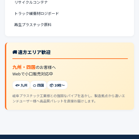
リサイクルコンテナ
トラック緩衝材ロジボード
再生プラスチック原料
🚚 遠方エリア歓迎
九州・四国
のお客様へ
Webで小口販売対応中
🐟 九州
🍊 四国
📦 10枚〜
岐阜プラスチック工業様との強固なパイプを活かし、製造拠点から遠いエ
ンドユーザー様へ高品質パレットを直接お届けします。