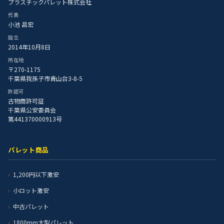
プラスチックパレット株式会社
代表
小池 昌宏
設立
2014年10月8日
所在地
〒270-1175
千葉県我孫子市青山台3-8-5
許認可
古物商許可証
千葉県公安委員会
第441370000913号
パレット商品
1,200円以下激安
小ロット激安
中古パレット
1800mm大型パレット