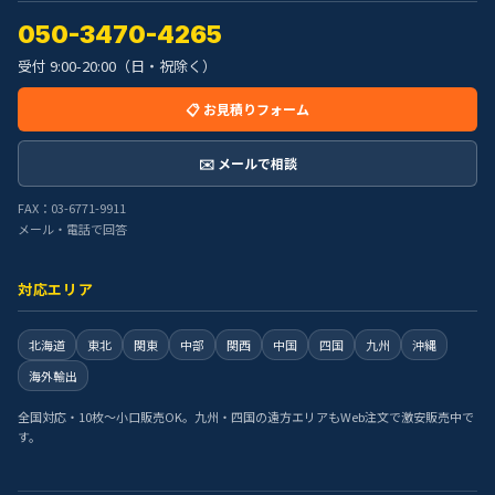
050-3470-4265
受付 9:00-20:00（日・祝除く）
📋 お見積りフォーム
✉️ メールで相談
FAX：03-6771-9911
メール・電話で回答
対応エリア
北海道
東北
関東
中部
関西
中国
四国
九州
沖縄
海外輸出
全国対応・10枚〜小口販売OK。九州・四国の遠方エリアもWeb注文で激安販売中で
す。