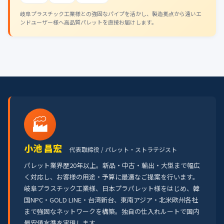
岐阜プラスチック工業様との強固なパイプを活かし、製造拠点から遠いエ
ンドユーザー様へ高品質パレットを直接お届けします。
🏭
小池 昌宏
代表取締役 / パレット・ストラテジスト
パレット業界歴20年以上。新品・中古・輸出・大型まで幅広
く対応し、お客様の用途・予算に最適なご提案を行います。
岐阜プラスチック工業様、日本プラパレット様をはじめ、韓
国NPC・GOLD LINE・台湾新台、東南アジア・北米欧州各社
まで強固なネットワークを構築。独自の仕入れルートで国内
最安値水準を実現します。