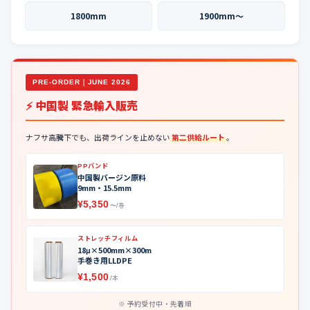
1800mm
1900mm〜
PRE-ORDER｜JUNE 2026
⚡ 中国製 緊急輸入販売
ナフサ高騰下でも、出荷ラインを止めない
第二供給ルート
。
PPバンド
中国製バージン原料
9mm・15.5mm
¥5,350
〜/巻
ストレッチフィルム
18μ×500mm×300m
手巻き用LLDPE
¥1,500
/本
予約受付中・先着順