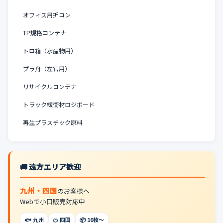
オフィス用折コン
TP規格コンテナ
トロ箱（水産物用）
プラ舟（左官用）
リサイクルコンテナ
トラック緩衝材ロジボード
再生プラスチック原料
🚚 遠方エリア歓迎
九州・四国
のお客様へ
Webで小口販売対応中
🐟 九州
🍊 四国
📦 10枚〜