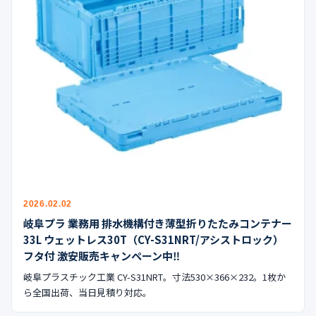
2026.02.02
岐阜プラ 業務用 排水機構付き薄型折りたたみコンテナー
33L ウェットレス30T（CY-S31NRT/アシストロック）
フタ付 激安販売キャンペーン中‼︎
岐阜プラスチック工業 CY-S31NRT。寸法530×366×232。1枚か
ら全国出荷、当日見積り対応。