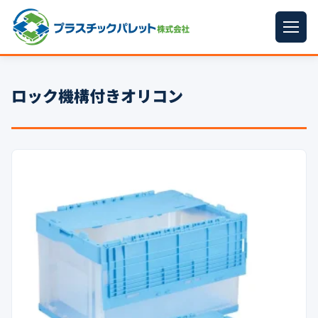
ホーム
ロック機構付きオリコン
パレットサイズ
▼
プラパレット
▼
コンテナ
▼
中古パレット
再生原料
▼
梱包資材
▼
イラン情勢まとめ
▼