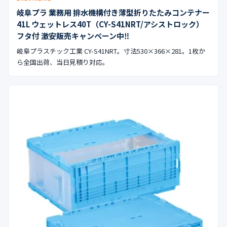
岐阜プラ 業務用 排水機構付き薄型折りたたみコンテナー
41L ウェットレス40T（CY-S41NRT/アシストロック）
フタ付 激安販売キャンペーン中‼︎
岐阜プラスチック工業 CY-S41NRT。寸法530×366×281。1枚か
ら全国出荷、当日見積り対応。