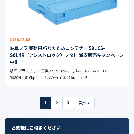
2026.02.02
岐阜プラ 業務用 折りたたみコンテナー 59L CS-
S61NR（アシストロック）フタ付 激安販売キャンペーン
中‼︎
岐阜プラスチック工業 CS-S61NR。寸法530×366×389、
5980N（610kgf）。1枚から全国出荷、当日見…
投
1
2
3
次へ »
稿
の
お気軽にご相談ください
ペ