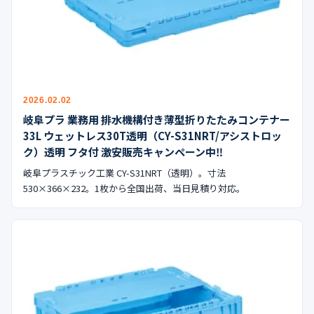
2026.02.02
岐阜プラ 業務用 排水機構付き薄型折りたたみコンテナー
33L ウェットレス30T透明（CY-S31NRT/アシストロッ
ク）透明 フタ付 激安販売キャンペーン中‼︎
岐阜プラスチック工業 CY-S31NRT（透明）。寸法
530×366×232。1枚から全国出荷、当日見積り対応。