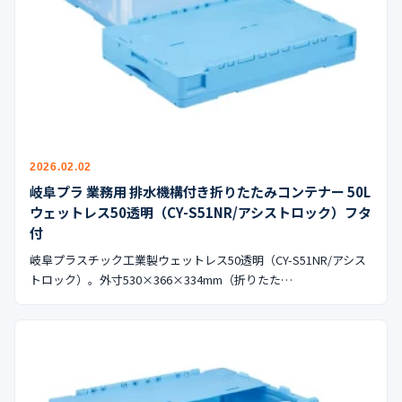
公式ブログ
会社案内
🇺🇸
🇰🇷
🇹🇼
🇻🇳
2026.02.02
岐阜プラ 業務用 排水機構付き折りたたみコンテナー 50L
ウェットレス50透明（CY-S51NR/アシストロック）フタ
付
岐阜プラスチック工業製ウェットレス50透明（CY-S51NR/アシス
トロック）。外寸530×366×334mm（折りたた…