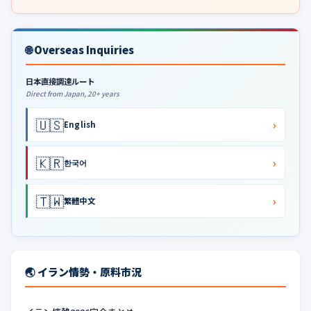
🌐 Overseas Inquiries
日本直接調達ルート
Direct from Japan, 20+ years
🇺🇸
›
English
🇰🇷
›
한국어
🇹🇼
›
繁體中文
🌏 イラン情勢・原料市況