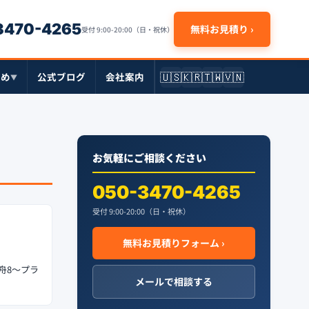
-3470-4265
無料お見積り ›
受付 9:00-20:00（日・祝休）
🇺🇸
🇰🇷
🇹🇼
🇻🇳
とめ
公式ブログ
会社案内
▼
お気軽にご相談ください
050-3470-4265
受付 9:00-20:00（日・祝休）
無料お見積りフォーム ›
舟8〜プラ
メールで相談する