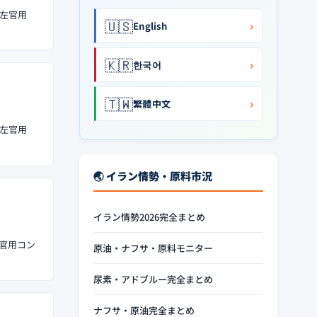
型左官用
🇺🇸
›
English
🇰🇷
›
한국어
🇹🇼
›
繁體中文
型左官用
🌏 イラン情勢・原料市況
イラン情勢2026完全まとめ
左官用コン
原油・ナフサ・原料モニター
尿素・アドブルー完全まとめ
ナフサ・原油完全まとめ