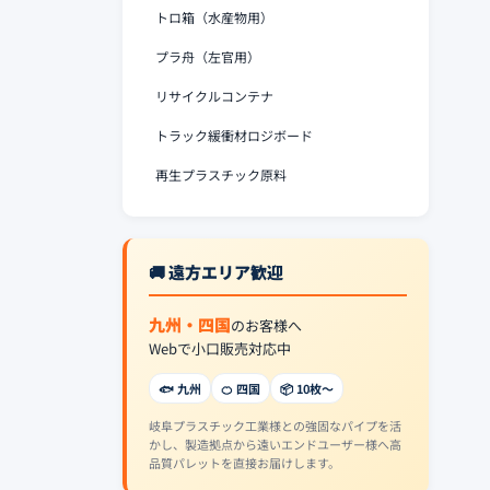
トロ箱（水産物用）
プラ舟（左官用）
リサイクルコンテナ
トラック緩衝材ロジボード
再生プラスチック原料
🚚 遠方エリア歓迎
九州・四国
のお客様へ
Webで小口販売対応中
🐟 九州
🍊 四国
📦 10枚〜
岐阜プラスチック工業様との強固なパイプを活
かし、製造拠点から遠いエンドユーザー様へ高
品質パレットを直接お届けします。