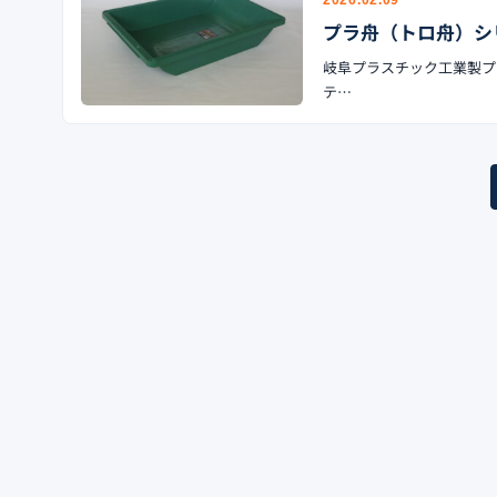
プラ舟（トロ舟）シリ
岐阜プラスチック工業製プラ舟
テ…
投
稿
の
ペ
ー
ジ
送
り