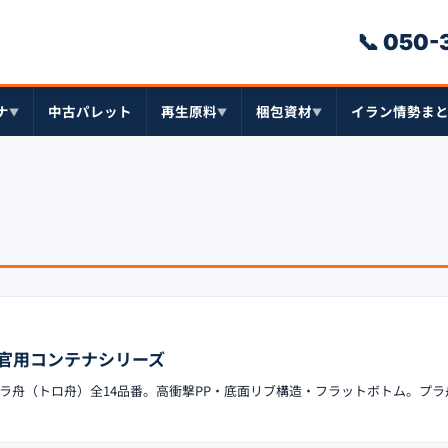
📞 050
ナ
中古パレット
再生原料
梱包資材
イラン情勢ま
▼
▼
▼
官用コンテナシリーズ
ラ舟（トロ舟）全14品番。高衝撃PP・底面リブ構造・フラットボトム。プラ