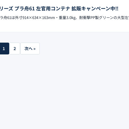
ーズ プラ舟61 左官用コンテナ 拡販キャンペーン中‼︎
61は外寸914×634×163mm・重量3.0kg、耐衝撃PP製グリーンの大型
1
2
次へ »