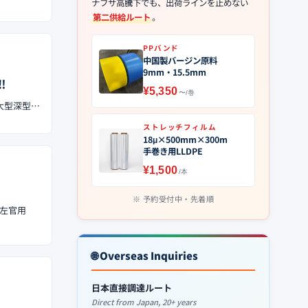
ナフサ高騰下でも、出荷ラインを止めない
第二供給ルート
。
PPバンド
中国製バージン原料
9mm・15.5mm
︎
¥5,350
〜/巻
の大型深型…
ストレッチフィルム
18μ×500mm×300m
手巻き用LLDPE
¥1,500
/本
予約受付中・先着順
型左官用
🌐 Overseas Inquiries
日本直接調達ルート
Direct from Japan, 20+ years