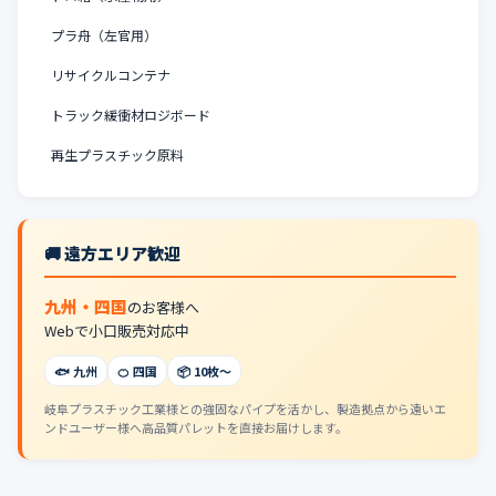
プラ舟（左官用）
リサイクルコンテナ
トラック緩衝材ロジボード
再生プラスチック原料
🚚 遠方エリア歓迎
九州・四国
のお客様へ
Webで小口販売対応中
🐟 九州
🍊 四国
📦 10枚〜
岐阜プラスチック工業様との強固なパイプを活かし、製造拠点から遠いエ
ンドユーザー様へ高品質パレットを直接お届けします。