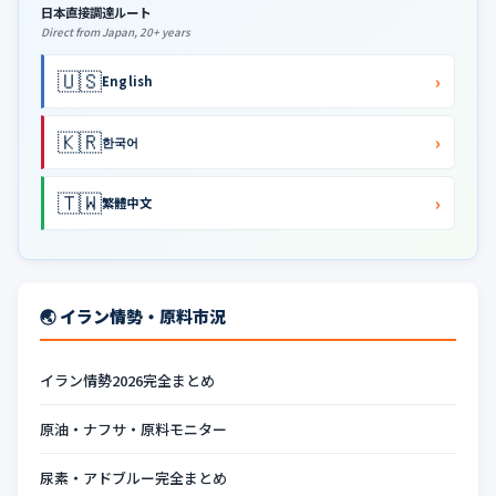
日本直接調達ルート
Direct from Japan, 20+ years
🇺🇸
›
English
🇰🇷
›
한국어
🇹🇼
›
繁體中文
🌏 イラン情勢・原料市況
イラン情勢2026完全まとめ
原油・ナフサ・原料モニター
尿素・アドブルー完全まとめ