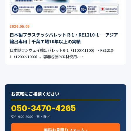
公式ブログ
会社案内
2026.05.09
🇺🇸
🇰🇷
🇹🇼
🇻🇳
日本製プラスチックパレット R-1・RE1210-1 — アジア
輸出専用｜千葉工場10年以上の実績
日本製ワンウェイ輸出パレットR-1（1100×1100）・RE1210-
1（1200×1000）。容器包装PCR材使用、…
お気軽にご相談ください
050-3470-4265
受付 9:00-20:00（日・祝休）
無料お見積りフォーム ›