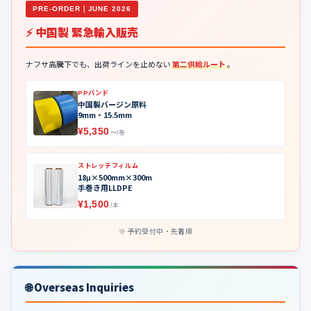
PRE-ORDER｜JUNE 2026
⚡ 中国製 緊急輸入販売
ナフサ高騰下でも、出荷ラインを止めない
第二供給ルート
。
PPバンド
中国製バージン原料
9mm・15.5mm
¥5,350
〜/巻
ストレッチフィルム
18μ×500mm×300m
手巻き用LLDPE
¥1,500
/本
予約受付中・先着順
🌐 Overseas Inquiries