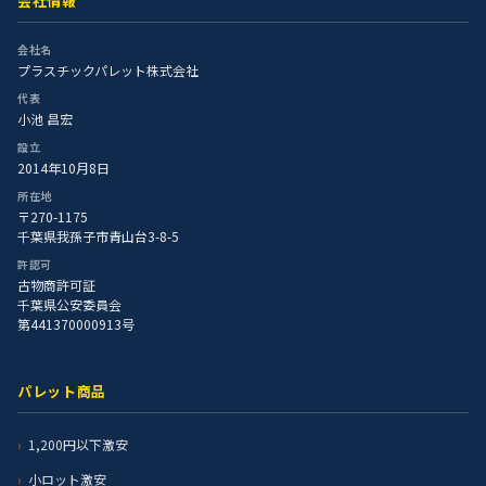
会社情報
会社名
プラスチックパレット株式会社
代表
小池 昌宏
設立
2014年10月8日
所在地
〒270-1175
千葉県我孫子市青山台3-8-5
許認可
古物商許可証
千葉県公安委員会
第441370000913号
パレット商品
1,200円以下激安
小ロット激安