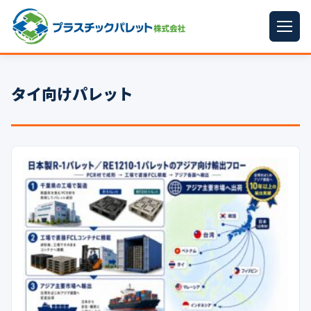
ホーム
タイ向けパレット
パレットサイズ
▼
プラパレット
▼
コンテナ
▼
中古パレット
再生原料
▼
梱包資材
▼
イラン情勢まとめ
▼