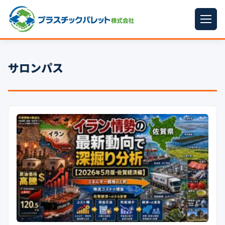
ホーム
サロンパス
パレットサイズ
▼
プラパレット
▼
コンテナ
▼
中古パレット
再生原料
▼
梱包資材
▼
イラン情勢まとめ
▼