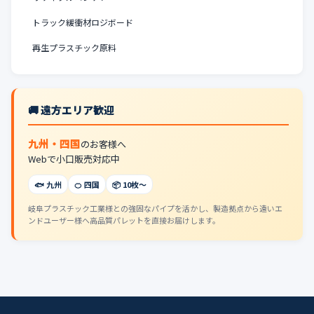
トラック緩衝材ロジボード
再生プラスチック原料
🚚 遠方エリア歓迎
九州・四国
のお客様へ
Webで小口販売対応中
🐟 九州
🍊 四国
📦 10枚〜
岐阜プラスチック工業様との強固なパイプを活かし、製造拠点から遠いエ
ンドユーザー様へ高品質パレットを直接お届けします。