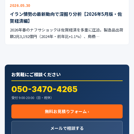
公式ブログ
2026.05.30
イラン情勢の最新動向で深掘り分析【2026年5月版・佐
会社案内
賀経済編】
2026年春のナフサショックは佐賀経済を多重に圧迫。製造品出荷
🇺🇸
🇰🇷
🇹🇼
🇻🇳
額2兆3,192億円（2024年・前年比+1.1%）、鳥栖…
お気軽にご相談ください
050-3470-4265
受付 9:00-20:00（日・祝休）
無料お見積りフォーム ›
メールで相談する