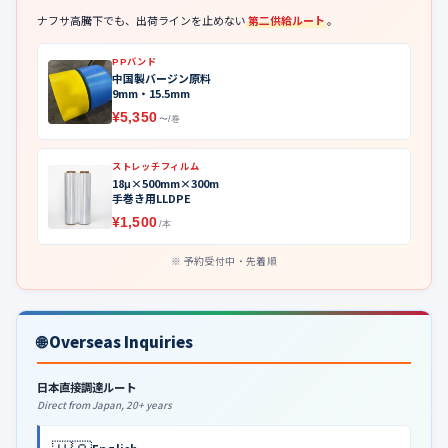
ナフサ高騰下でも、出荷ラインを止めない
第二供給ルート
。
PPバンド
中国製バージン原料
9mm・15.5mm
¥5,350
〜/巻
ストレッチフィルム
18μ×500mm×300m
手巻き用LLDPE
¥1,500
/本
予約受付中・先着順
🌐 Overseas Inquiries
日本直接調達ルート
Direct from Japan, 20+ years