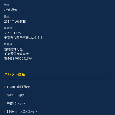
代表
小池 昌宏
設立
2014年10月8日
所在地
〒270-1175
千葉県我孫子市青山台3-8-5
許認可
古物商許可証
千葉県公安委員会
第441370000913号
パレット商品
1,200円以下激安
小ロット激安
中古パレット
1800mm大型パレット