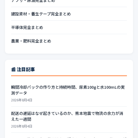
ナフサ・原油完全まとめ
建設資材・養生テープ完全まとめ
半導体完全まとめ
農業・肥料完全まとめ
📰 注目記事
瞬間冷却パックの作り方と持続時間、尿素100gと水100mLの実
測データ
2026年8月4日
配送の遅延はなぜ起きているのか、熊本地震で物流の余力が消
えた一週間
2026年8月4日