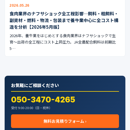
公式ブログ
2026.05.26
食肉業界のナフサショック全工程影響─飼料・粗飼料・
会社案内
副資材・燃料・物流・包装まで養牛業中心に全コスト構
造を分析【2026年5月版】
🇺🇸
🇰🇷
🇹🇼
🇻🇳
2026年、養牛業をはじめとする食肉業界はナフサショックで生
育〜出荷の全工程にコスト上昇圧力。JA全農配合飼料は前期比
5…
お気軽にご相談ください
050-3470-4265
受付 9:00-20:00（日・祝休）
無料お見積りフォーム ›