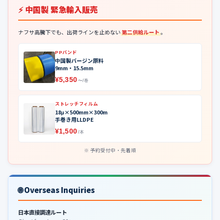
⚡ 中国製 緊急輸入販売
ナフサ高騰下でも、出荷ラインを止めない
第二供給ルート
。
PPバンド
中国製バージン原料
9mm・15.5mm
¥5,350
〜/巻
ストレッチフィルム
18μ×500mm×300m
手巻き用LLDPE
¥1,500
/本
予約受付中・先着順
🌐 Overseas Inquiries
日本直接調達ルート