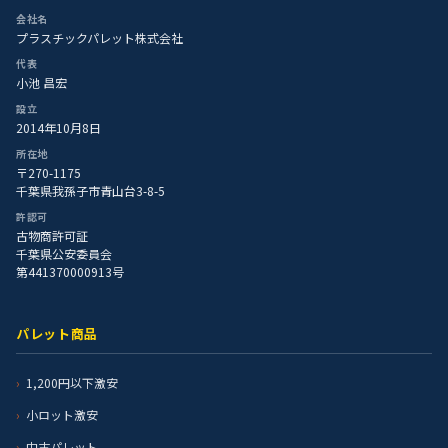
会社名
プラスチックパレット株式会社
代表
小池 昌宏
設立
2014年10月8日
所在地
〒270-1175
千葉県我孫子市青山台3-8-5
許認可
古物商許可証
千葉県公安委員会
第441370000913号
パレット商品
1,200円以下激安
小ロット激安
中古パレット