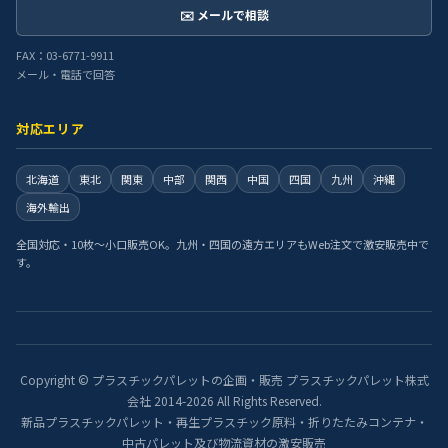
✉️ メールで相談
FAX：03-6771-9911
メール・電話で回答
対応エリア
北海道
東北
関東
中部
関西
中国
四国
九州
沖縄
海外輸出
全国対応・10枚〜小口販売OK。九州・四国の遠方エリアもWeb注文で激安販売中で
す。
Copyright © プラスチックパレットの企画・販売 プラスチックパレット株式
会社 2014-2026 All Rights Reserved.
新品プラスチックパレット・再生プラスチック原料・折りたたみコンテナ・
中古パレット及び物流資材の激安販売