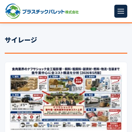
ホーム
サイレージ
パレットサイズ
▼
プラパレット
▼
コンテナ
▼
中古パレット
再生原料
▼
梱包資材
▼
イラン情勢まとめ
▼