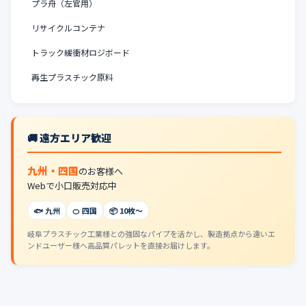
プラ舟（左官用）
リサイクルコンテナ
トラック緩衝材ロジボード
再生プラスチック原料
🚚 遠方エリア歓迎
九州・四国
のお客様へ
Webで小口販売対応中
🐟 九州
🍊 四国
📦 10枚〜
岐阜プラスチック工業様との強固なパイプを活かし、製造拠点から遠いエ
ンドユーザー様へ高品質パレットを直接お届けします。