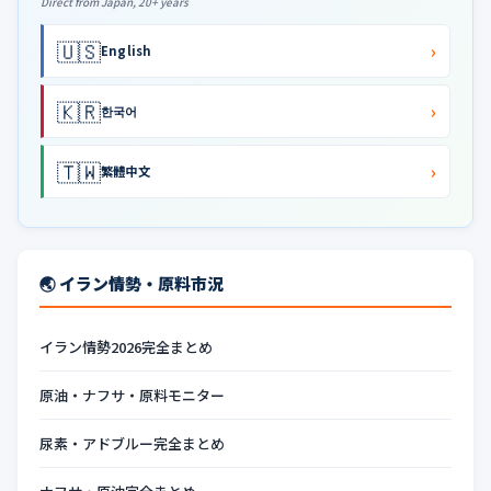
Direct from Japan, 20+ years
🇺🇸
›
English
🇰🇷
›
한국어
🇹🇼
›
繁體中文
🌏 イラン情勢・原料市況
イラン情勢2026完全まとめ
原油・ナフサ・原料モニター
尿素・アドブルー完全まとめ