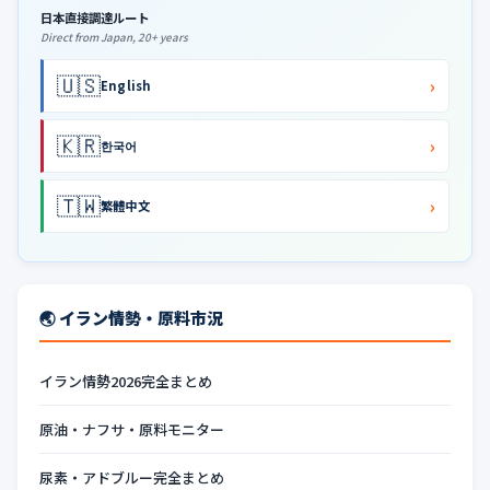
日本直接調達ルート
Direct from Japan, 20+ years
🇺🇸
›
English
🇰🇷
›
한국어
🇹🇼
›
繁體中文
🌏 イラン情勢・原料市況
イラン情勢2026完全まとめ
原油・ナフサ・原料モニター
尿素・アドブルー完全まとめ