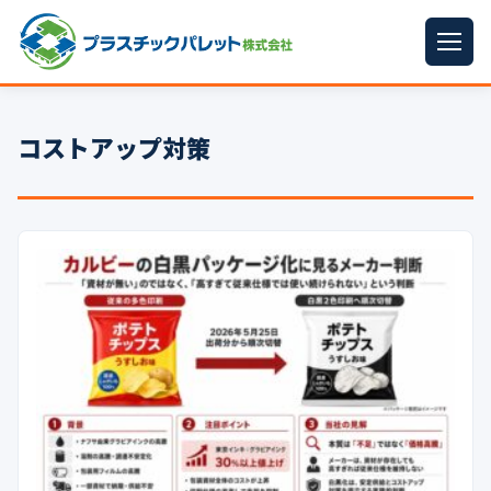
ホーム
コストアップ対策
パレットサイズ
▼
プラパレット
▼
コンテナ
▼
中古パレット
再生原料
▼
梱包資材
▼
イラン情勢まとめ
▼