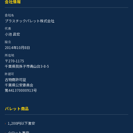
会社情報
会社名
プラスチックパレット株式会社
代表
小池 昌宏
設立
2014年10月8日
所在地
〒270-1175
千葉県我孫子市青山台3-8-5
許認可
古物商許可証
千葉県公安委員会
第441370000913号
パレット商品
1,200円以下激安
小ロット激安