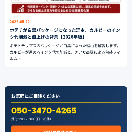
公式ブログ
会社案内
2026.05.12
ポテチが白黒パッケージになった理由、カルビーのイン
🇺🇸
🇰🇷
🇹🇼
🇻🇳
ク代削減と値上げの背景【2026年版】
ポテトチップスのパッケージが白黒になった理由を解説します。
カルビーが進めるインク代の削減と、ナフサ高騰による包装フィ
ルム…
お気軽にご相談ください
050-3470-4265
受付 9:00-20:00（日・祝休）