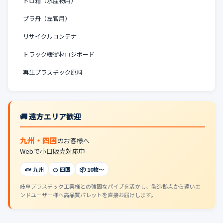
トロ箱（水産物用）
プラ舟（左官用）
リサイクルコンテナ
トラック緩衝材ロジボード
再生プラスチック原料
🚚 遠方エリア歓迎
九州・四国
のお客様へ
Webで小口販売対応中
🐟 九州
🍊 四国
📦 10枚〜
岐阜プラスチック工業様との強固なパイプを活かし、製造拠点から遠いエ
ンドユーザー様へ高品質パレットを直接お届けします。