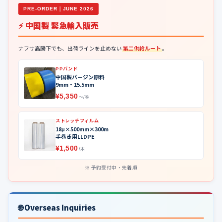
PRE-ORDER｜JUNE 2026
⚡ 中国製 緊急輸入販売
ナフサ高騰下でも、出荷ラインを止めない
第二供給ルート
。
PPバンド
中国製バージン原料
9mm・15.5mm
¥5,350
〜/巻
ストレッチフィルム
18μ×500mm×300m
手巻き用LLDPE
¥1,500
/本
予約受付中・先着順
🌐 Overseas Inquiries