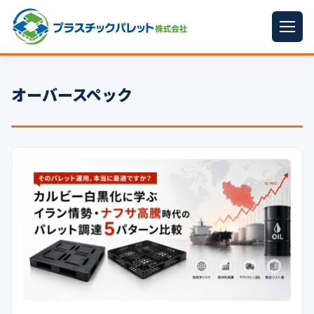
ホーム
オーバースペック
パレットサイズ
▼
プラパレット
▼
コンテナ
▼
中古パレット
再生原料
▼
梱包資材
▼
イラン情勢まとめ
▼