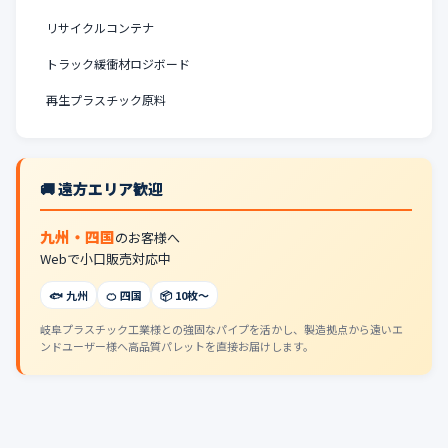
リサイクルコンテナ
トラック緩衝材ロジボード
再生プラスチック原料
🚚 遠方エリア歓迎
九州・四国
のお客様へ
Webで小口販売対応中
🐟 九州
🍊 四国
📦 10枚〜
岐阜プラスチック工業様との強固なパイプを活かし、製造拠点から遠いエ
ンドユーザー様へ高品質パレットを直接お届けします。