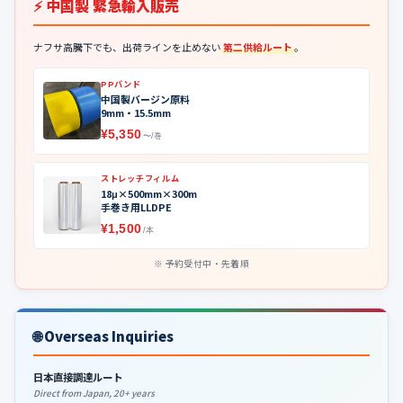
⚡ 中国製 緊急輸入販売
ナフサ高騰下でも、出荷ラインを止めない
第二供給ルート
。
PPバンド
中国製バージン原料
9mm・15.5mm
¥5,350
〜/巻
ストレッチフィルム
18μ×500mm×300m
手巻き用LLDPE
¥1,500
/本
予約受付中・先着順
🌐 Overseas Inquiries
日本直接調達ルート
Direct from Japan, 20+ years