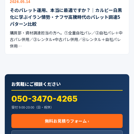
2026.05.14
公式ブログ
そのパレット運用、本当に最適ですか？｜カルビー白黒
化に学ぶイラン情勢・ナフサ高騰時代のパレット調達5
会社案内
パターン比較
購買部・資材調達担当の方へ。①全量自社パレ／②自社パレ＋中
🇺🇸
🇰🇷
🇹🇼
🇻🇳
古パレ併用／③レンタル+中古パレ併用／④レンタル＋自社パレ
併用…
お気軽にご相談ください
050-3470-4265
受付 9:00-20:00（日・祝休）
無料お見積りフォーム ›