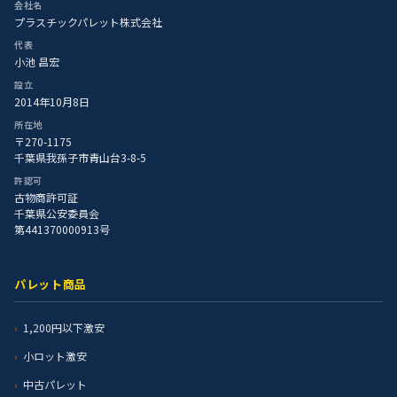
会社名
プラスチックパレット株式会社
代表
小池 昌宏
設立
2014年10月8日
所在地
〒270-1175
千葉県我孫子市青山台3-8-5
許認可
古物商許可証
千葉県公安委員会
第441370000913号
パレット商品
1,200円以下激安
小ロット激安
中古パレット