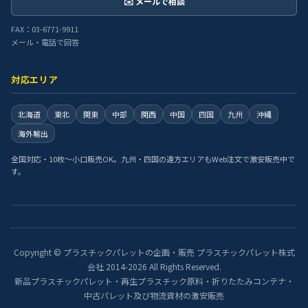
✉️ メールで相談
FAX：03-6771-9911
メール・電話で回答
対応エリア
北海道
東北
関東
中部
関西
中国
四国
九州
沖縄
海外輸出
全国対応・10枚〜小口販売OK。九州・四国の遠方エリアもWeb注文で激安販売中で
す。
Copyright © プラスチックパレットの企画・販売 プラスチックパレット株式
会社 2014-2026 All Rights Reserved.
新品プラスチックパレット・再生プラスチック原料・折りたたみコンテナ・
中古パレット及び物流資材の激安販売