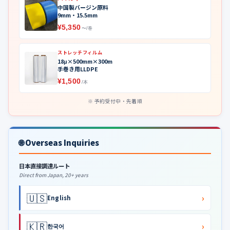
中国製バージン原料
9mm・15.5mm
¥5,350
〜/巻
ストレッチフィルム
18μ×500mm×300m
手巻き用LLDPE
¥1,500
/本
予約受付中・先着順
🌐 Overseas Inquiries
日本直接調達ルート
Direct from Japan, 20+ years
🇺🇸
›
English
🇰🇷
›
한국어