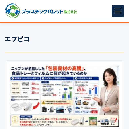
ホーム
エフピコ
パレットサイズ
▼
プラパレット
▼
コンテナ
▼
中古パレット
再生原料
▼
梱包資材
▼
イラン情勢まとめ
▼