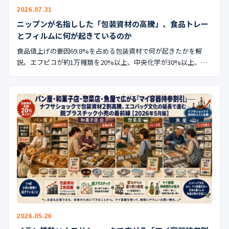
公式ブログ
2026.07.31
ニップンが名指しした「包装資材の高騰」、食品トレー
会社案内
とフィルムに何が起きているのか
食品値上げの要因69.8%を占める包装資材で何が起きたかを解
🇺🇸
🇰🇷
🇹🇼
🇻🇳
説。エフピコが約1万種類を20%以上、中央化学が30%以上、…
2026.05.26