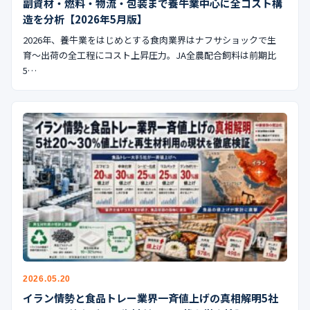
副資材・燃料・物流・包装まで養牛業中心に全コスト構
造を分析【2026年5月版】
2026年、養牛業をはじめとする食肉業界はナフサショックで生
育〜出荷の全工程にコスト上昇圧力。JA全農配合飼料は前期比
5…
2026.05.20
イラン情勢と食品トレー業界一斉値上げの真相解明5社