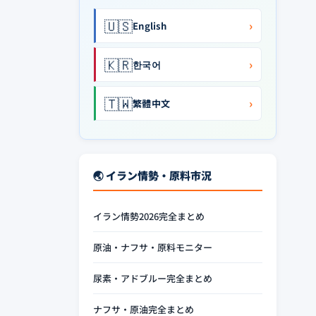
🇺🇸
›
English
🇰🇷
›
한국어
🇹🇼
›
繁體中文
🌏 イラン情勢・原料市況
イラン情勢2026完全まとめ
原油・ナフサ・原料モニター
尿素・アドブルー完全まとめ
ナフサ・原油完全まとめ