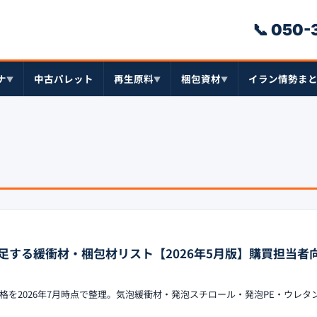
📞 050
ナ
中古パレット
再生原料
梱包資材
イラン情勢ま
▼
▼
▼
足する緩衝材・梱包材リスト【2026年5月版】購買担当者
格を2026年7月時点で整理。気泡緩衝材・発泡スチロール・発泡PE・ウレタ