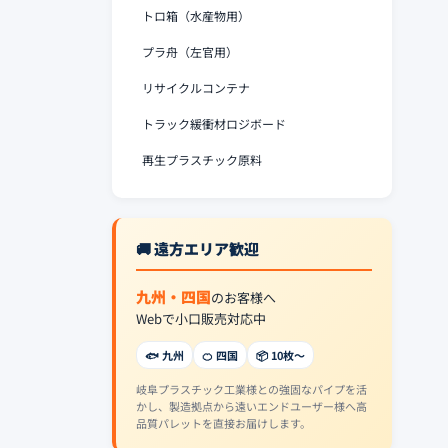
トロ箱（水産物用）
プラ舟（左官用）
リサイクルコンテナ
トラック緩衝材ロジボード
再生プラスチック原料
🚚 遠方エリア歓迎
九州・四国
のお客様へ
Webで小口販売対応中
🐟 九州
🍊 四国
📦 10枚〜
岐阜プラスチック工業様との強固なパイプを活
かし、製造拠点から遠いエンドユーザー様へ高
品質パレットを直接お届けします。