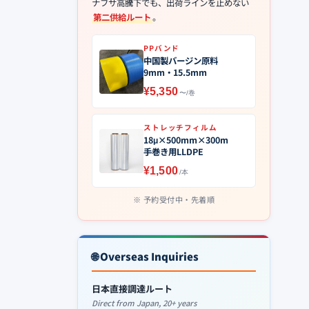
ナフサ高騰下でも、出荷ラインを止めない
第二供給ルート
。
PPバンド
中国製バージン原料
9mm・15.5mm
¥5,350
〜/巻
ストレッチフィルム
18μ×500mm×300m
手巻き用LLDPE
¥1,500
/本
予約受付中・先着順
🌐 Overseas Inquiries
日本直接調達ルート
Direct from Japan, 20+ years