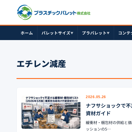
ホーム
パレットサイズ
プラパレット
コンテ
▼
▼
エチレン減産
2026.05.26
ナフサショックで不
資材ガイド
緩衝材・梱包材の供給と価
ッションの5…