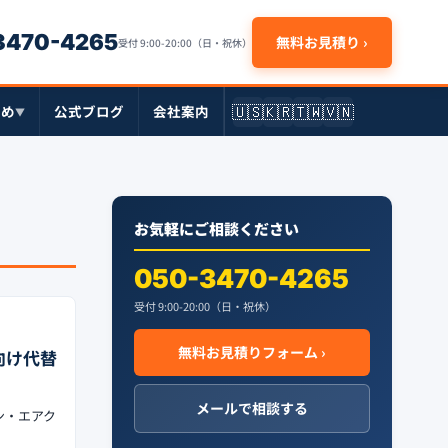
-3470-4265
無料お見積り ›
受付 9:00-20:00（日・祝休）
🇺🇸
🇰🇷
🇹🇼
🇻🇳
とめ
公式ブログ
会社案内
▼
お気軽にご相談ください
050-3470-4265
受付 9:00-20:00（日・祝休）
無料お見積りフォーム ›
向け代替
メールで相談する
ン・エアク