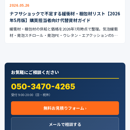
公式ブログ
2026.05.26
ナフサショックで不足する緩衝材・梱包材リスト【2026
会社案内
年5月版】購買担当者向け代替資材ガイド
緩衝材・梱包材の供給と価格を2026年7月時点で整理。気泡緩衝
🇺🇸
🇰🇷
🇹🇼
🇻🇳
材・発泡スチロール・発泡PE・ウレタン・エアクッションの5…
お気軽にご相談ください
050-3470-4265
受付 9:00-20:00（日・祝休）
無料お見積りフォーム ›
メールで相談する