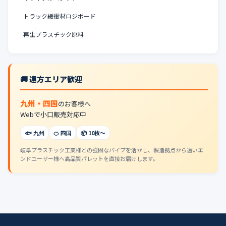
トラック緩衝材ロジボード
再生プラスチック原料
🚚 遠方エリア歓迎
九州・四国
のお客様へ
Webで小口販売対応中
🐟 九州
🍊 四国
📦 10枚〜
岐阜プラスチック工業様との強固なパイプを活かし、製造拠点から遠いエ
ンドユーザー様へ高品質パレットを直接お届けします。