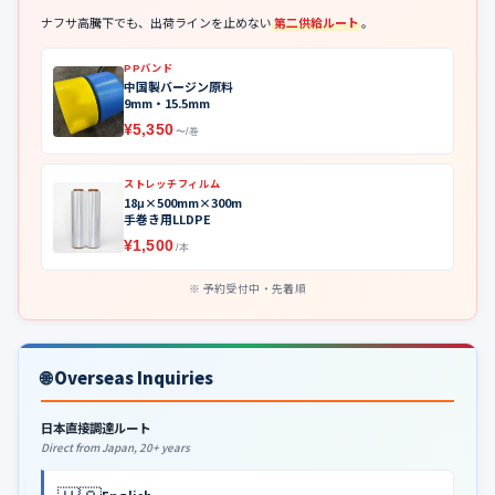
ナフサ高騰下でも、出荷ラインを止めない
第二供給ルート
。
PPバンド
中国製バージン原料
9mm・15.5mm
¥5,350
〜/巻
ストレッチフィルム
18μ×500mm×300m
手巻き用LLDPE
¥1,500
/本
予約受付中・先着順
🌐 Overseas Inquiries
日本直接調達ルート
Direct from Japan, 20+ years