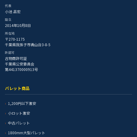
代表
小池 昌宏
設立
2014年10月8日
所在地
〒270-1175
千葉県我孫子市青山台3-8-5
許認可
古物商許可証
千葉県公安委員会
第441370000913号
パレット商品
1,200円以下激安
小ロット激安
中古パレット
1800mm大型パレット