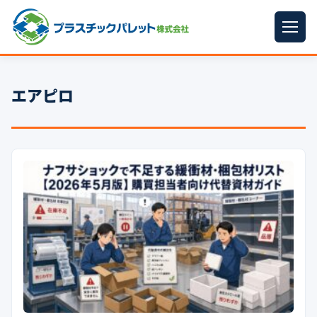
ホーム
エアピロ
パレットサイズ
▼
プラパレット
▼
コンテナ
▼
中古パレット
再生原料
▼
梱包資材
▼
イラン情勢まとめ
▼