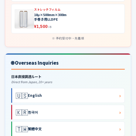
ストレッチフィルム
18μ×500mm×300m
手巻き用LLDPE
¥1,500
/本
予約受付中・先着順
🌐 Overseas Inquiries
日本直接調達ルート
Direct from Japan, 20+ years
🇺🇸
›
English
🇰🇷
›
한국어
🇹🇼
›
繁體中文