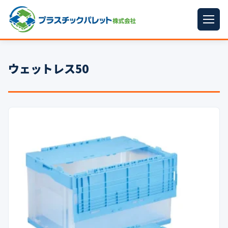
ホーム
ウェットレス50
パレットサイズ
▼
プラパレット
▼
コンテナ
▼
中古パレット
再生原料
▼
梱包資材
▼
イラン情勢まとめ
▼