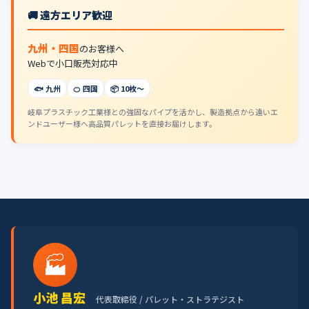
🚚 遠方エリア歓迎
九州・四国
のお客様へ
Webで小口販売対応中
🐟 九州
🍊 四国
📦 10枚〜
岐阜プラスチック工業様との強固なパイプを活かし、製造拠点から遠いエ
ンドユーザー様へ高品質パレットを直接お届けします。
🏭
小池 昌宏
代表取締役 / パレット・ストラテジスト