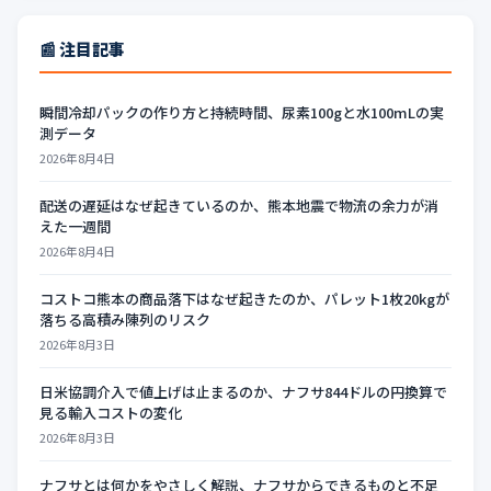
📰 注目記事
瞬間冷却パックの作り方と持続時間、尿素100gと水100mLの実
測データ
2026年8月4日
配送の遅延はなぜ起きているのか、熊本地震で物流の余力が消
えた一週間
2026年8月4日
コストコ熊本の商品落下はなぜ起きたのか、パレット1枚20kgが
落ちる高積み陳列のリスク
2026年8月3日
日米協調介入で値上げは止まるのか、ナフサ844ドルの円換算で
見る輸入コストの変化
2026年8月3日
ナフサとは何かをやさしく解説、ナフサからできるものと不足