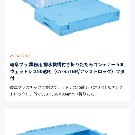
公式ブログ
会社案内
🇺🇸
🇰🇷
🇹🇼
🇻🇳
2026.02.02
岐阜プラ 業務用 排水機構付き折りたたみコンテナー 50L
ウェットレス50透明（CY-S51NR/アシストロック）フタ
付
岐阜プラスチック工業製ウェットレス50透明（CY-S51NR/アシス
トロック）。外寸530×366×334mm（折りたた…