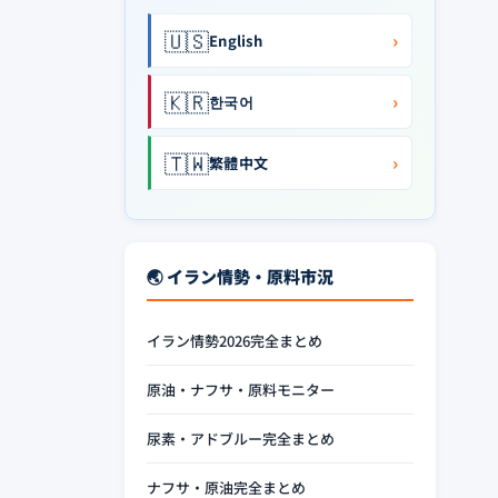
🇺🇸
›
English
🇰🇷
›
한국어
🇹🇼
›
繁體中文
🌏 イラン情勢・原料市況
イラン情勢2026完全まとめ
原油・ナフサ・原料モニター
尿素・アドブルー完全まとめ
ナフサ・原油完全まとめ