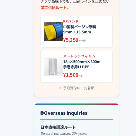
ナフサ高騰下でも、出荷ラインを止めない
第二供給ルート
。
PPバンド
中国製バージン原料
9mm・15.5mm
¥5,350
〜/巻
ストレッチフィルム
18μ×500mm×300m
手巻き用LLDPE
¥1,500
/本
予約受付中・先着順
🌐 Overseas Inquiries
日本直接調達ルート
Direct from Japan, 20+ years