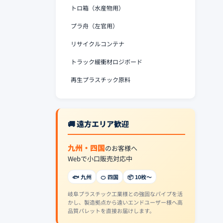
トロ箱（水産物用）
プラ舟（左官用）
リサイクルコンテナ
トラック緩衝材ロジボード
再生プラスチック原料
🚚 遠方エリア歓迎
九州・四国
のお客様へ
Webで小口販売対応中
🐟 九州
🍊 四国
📦 10枚〜
岐阜プラスチック工業様との強固なパイプを活
かし、製造拠点から遠いエンドユーザー様へ高
品質パレットを直接お届けします。