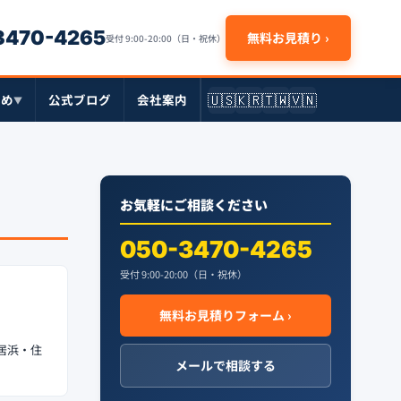
-3470-4265
無料お見積り ›
受付 9:00-20:00（日・祝休）
🇺🇸
🇰🇷
🇹🇼
🇻🇳
とめ
公式ブログ
会社案内
▼
お気軽にご相談ください
050-3470-4265
受付 9:00-20:00（日・祝休）
無料お見積りフォーム ›
居浜・住
メールで相談する