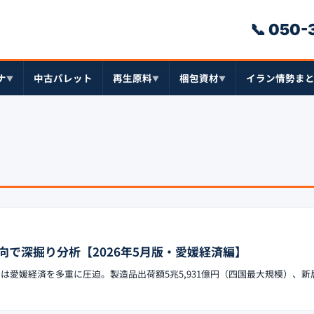
📞 050
ナ
中古パレット
再生原料
梱包資材
イラン情勢ま
▼
▼
▼
向で深掘り分析【2026年5月版・愛媛経済編】
クは愛媛経済を多重に圧迫。製造品出荷額5兆5,931億円（四国最大規模）、新