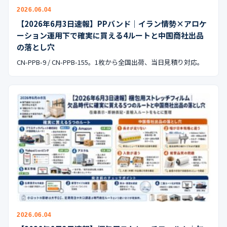
公式ブログ
2026.06.04
【2026年6月3日速報】PPバンド｜イラン情勢×アロケ
会社案内
ーション運用下で確実に買える4ルートと中国商社出品
の落とし穴
🇺🇸
🇰🇷
🇹🇼
🇻🇳
CN-PPB-9 / CN-PPB-155。1枚から全国出荷、当日見積り対応。
2026.06.04