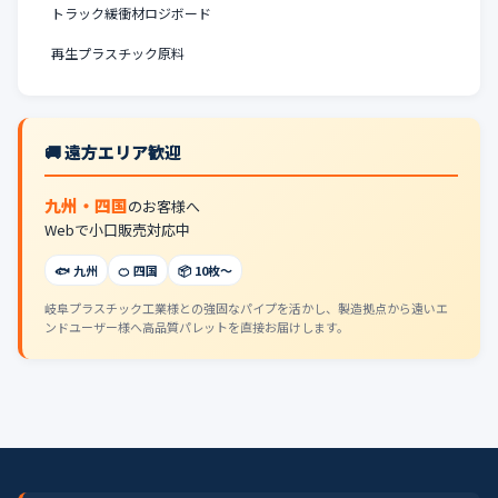
トラック緩衝材ロジボード
再生プラスチック原料
🚚 遠方エリア歓迎
九州・四国
のお客様へ
Webで小口販売対応中
🐟 九州
🍊 四国
📦 10枚〜
岐阜プラスチック工業様との強固なパイプを活かし、製造拠点から遠いエ
ンドユーザー様へ高品質パレットを直接お届けします。