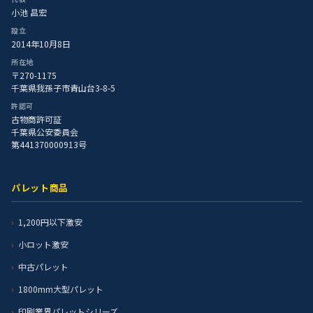
小池 昌宏
設立
2014年10月8日
所在地
〒270-1175
千葉県我孫子市青山台3-8-5
許認可
古物商許可証
千葉県公安委員会
第441370000913号
パレット商品
1,200円以下激安
小ロット激安
中古パレット
1800mm大型パレット
印刷業界パレットシリーズ