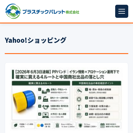
ホーム
Yahoo!ショッピング
パレットサイズ
▼
プラパレット
▼
コンテナ
▼
中古パレット
再生原料
▼
梱包資材
▼
イラン情勢まとめ
▼