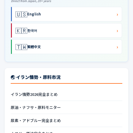
Direct from Japan, 20+ years
🇺🇸
›
English
🇰🇷
›
한국어
🇹🇼
›
繁體中文
🌏 イラン情勢・原料市況
イラン情勢2026完全まとめ
原油・ナフサ・原料モニター
尿素・アドブルー完全まとめ