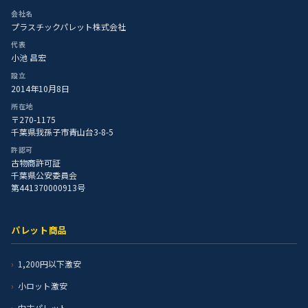
会社名
プラスチックパレット株式会社
代表
小池 昌宏
設立
2014年10月8日
所在地
〒270-1175
千葉県我孫子市青山台3-8-5
許認可
古物商許可証
千葉県公安委員会
第441370000913号
パレット商品
1,200円以下激安
小ロット激安
中古パレット