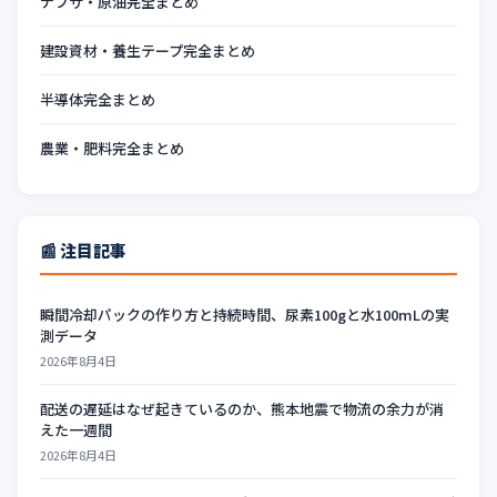
ナフサ・原油完全まとめ
建設資材・養生テープ完全まとめ
半導体完全まとめ
農業・肥料完全まとめ
📰 注目記事
瞬間冷却パックの作り方と持続時間、尿素100gと水100mLの実
測データ
2026年8月4日
配送の遅延はなぜ起きているのか、熊本地震で物流の余力が消
えた一週間
2026年8月4日