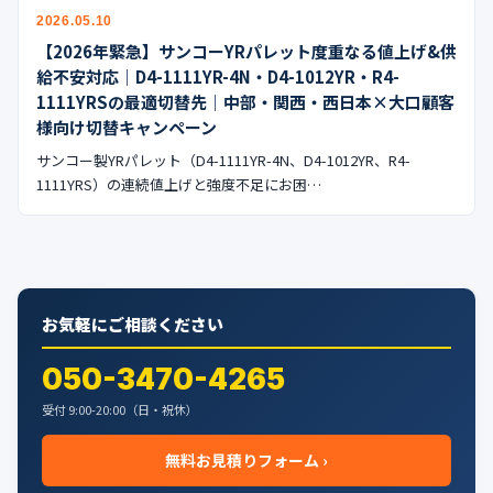
公式ブログ
2026.05.10
【2026年緊急】サンコーYRパレット度重なる値上げ&供
会社案内
給不安対応｜D4-1111YR-4N・D4-1012YR・R4-
1111YRSの最適切替先｜中部・関西・西日本×大口顧客
様向け切替キャンペーン
🇺🇸
🇰🇷
🇹🇼
🇻🇳
サンコー製YRパレット（D4-1111YR-4N、D4-1012YR、R4-
1111YRS）の連続値上げと強度不足にお困…
お気軽にご相談ください
050-3470-4265
受付 9:00-20:00（日・祝休）
無料お見積りフォーム ›