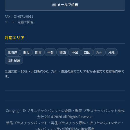
✉️ メールで相談
FAX：03-6771-9911
メール・電話で回答
対応エリア
北海道
東北
関東
中部
関西
中国
四国
九州
沖縄
海外輸出
全国対応・10枚〜小口販売OK。九州・四国の遠方エリアもWeb注文で激安販売中で
す。
Copyright © プラスチックパレットの企画・販売 プラスチックパレット株式
会社 2014-2026 All Rights Reserved.
新品プラスチックパレット・再生プラスチック原料・折りたたみコンテナ・
中古パレット及び物流資材の激安販売