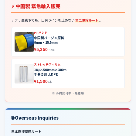
⚡ 中国製 緊急輸入販売
ナフサ高騰下でも、出荷ラインを止めない
第二供給ルート
。
PPバンド
中国製バージン原料
9mm・15.5mm
¥5,350
〜/巻
ストレッチフィルム
18μ×500mm×300m
手巻き用LLDPE
¥1,500
/本
予約受付中・先着順
🌐 Overseas Inquiries
日本直接調達ルート