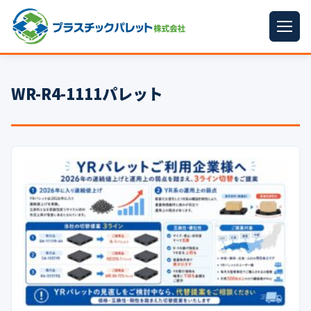
ホーム
WR-R4-1111パレット
パレットサイズ
▼
プラパレット
▼
コンテナ
▼
中古パレット
再生原料
▼
梱包資材
▼
イラン情勢まとめ
▼