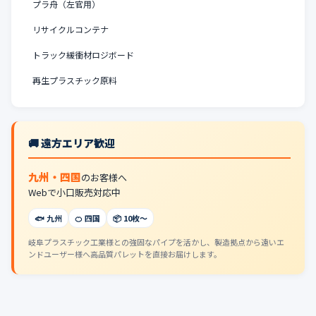
プラ舟（左官用）
リサイクルコンテナ
トラック緩衝材ロジボード
再生プラスチック原料
🚚 遠方エリア歓迎
九州・四国
のお客様へ
Webで小口販売対応中
🐟 九州
🍊 四国
📦 10枚〜
岐阜プラスチック工業様との強固なパイプを活かし、製造拠点から遠いエ
ンドユーザー様へ高品質パレットを直接お届けします。