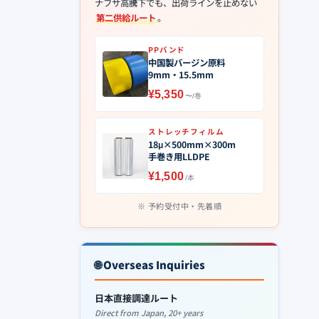
ナフサ高騰下でも、出荷ラインを止めない
第二供給ルート
。
PPバンド
中国製バージン原料
9mm・15.5mm
¥5,350
〜/巻
ストレッチフィルム
18μ×500mm×300m
手巻き用LLDPE
¥1,500
/本
予約受付中・先着順
🌐 Overseas Inquiries
日本直接調達ルート
Direct from Japan, 20+ years