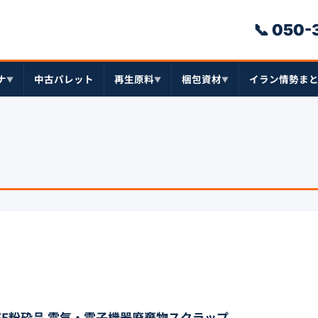
📞 050
ナ
中古パレット
再生原料
梱包資材
イラン情勢ま
▼
▼
▼
EE粉砕品 電気・電子機器廃棄物スクラップ