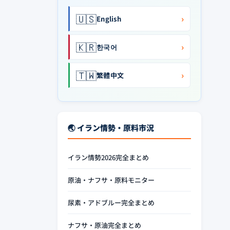
🇺🇸
›
English
🇰🇷
›
한국어
🇹🇼
›
繁體中文
🌏 イラン情勢・原料市況
イラン情勢2026完全まとめ
原油・ナフサ・原料モニター
尿素・アドブルー完全まとめ
ナフサ・原油完全まとめ