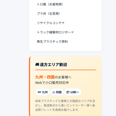
トロ箱（水産物用）
プラ舟（左官用）
リサイクルコンテナ
トラック緩衝材ロジボード
再生プラスチック原料
🚚 遠方エリア歓迎
九州・四国
のお客様へ
Webで小口販売対応中
🐟 九州
🍊 四国
📦 10枚〜
岐阜プラスチック工業様との強固なパイプを活
かし、製造拠点から遠いエンドユーザー様へ高
品質パレットを直接お届けします。