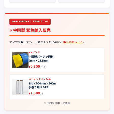
PRE-ORDER｜JUNE 2026
⚡ 中国製 緊急輸入販売
ナフサ高騰下でも、出荷ラインを止めない
第二供給ルート
。
PPバンド
中国製バージン原料
9mm・15.5mm
¥5,350
〜/巻
ストレッチフィルム
18μ×500mm×300m
手巻き用LLDPE
¥1,500
/本
予約受付中・先着順