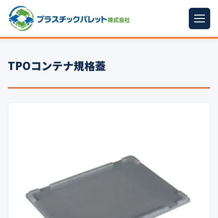
ホーム
TPOコンテナ規格蓋
パレットサイズ
▼
プラパレット
▼
コンテナ
▼
中古パレット
再生原料
▼
梱包資材
▼
イラン情勢まとめ
▼