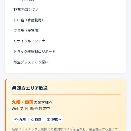
TP規格コンテナ
トロ箱（水産物用）
プラ舟（左官用）
リサイクルコンテナ
トラック緩衝材ロジボード
再生プラスチック原料
🚚 遠方エリア歓迎
九州・四国
のお客様へ
Webで小口販売対応中
🐟 九州
🍊 四国
📦 10枚〜
岐阜プラスチック工業様との強固なパイプを活かし、製造拠点から遠いエ