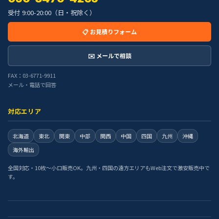
受付 9:00-20:00（日・祝除く）
📋 お見積りフォーム
✉️ メールで相談
FAX：03-6771-9911
メール・電話で回答
対応エリア
北海道
東北
関東
中部
関西
中国
四国
九州
沖縄
海外輸出
全国対応・10枚〜小口販売OK。九州・四国の遠方エリアもWeb注文で激安販売中で
す。