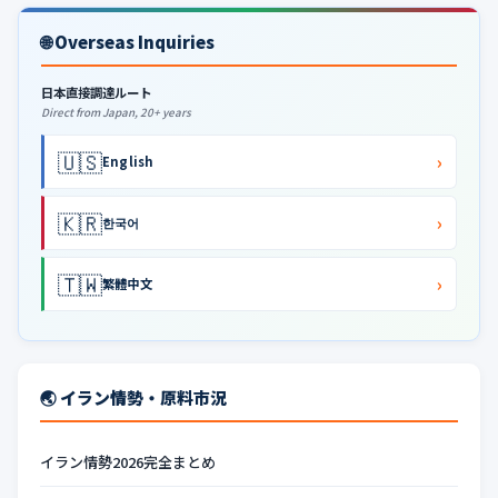
🌐 Overseas Inquiries
日本直接調達ルート
Direct from Japan, 20+ years
🇺🇸
›
English
🇰🇷
›
한국어
🇹🇼
›
繁體中文
🌏 イラン情勢・原料市況
イラン情勢2026完全まとめ