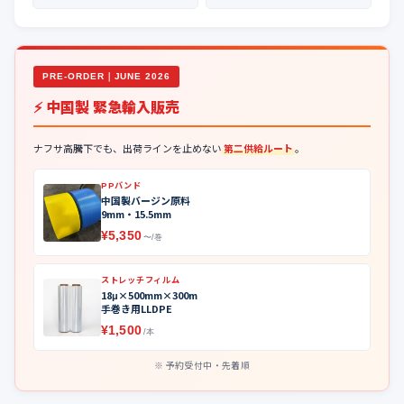
PRE-ORDER｜JUNE 2026
⚡ 中国製 緊急輸入販売
ナフサ高騰下でも、出荷ラインを止めない
第二供給ルート
。
PPバンド
中国製バージン原料
9mm・15.5mm
¥5,350
〜/巻
ストレッチフィルム
18μ×500mm×300m
手巻き用LLDPE
¥1,500
/本
予約受付中・先着順