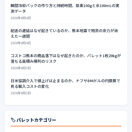
瞬間冷却パックの作り方と持続時間、尿素100gと水100mLの実
測データ
2026年8月4日
配送の遅延はなぜ起きているのか、熊本地震で物流の余力が消
えた一週間
2026年8月4日
コストコ熊本の商品落下はなぜ起きたのか、パレット1枚20kgが
落ちる高積み陳列のリスク
2026年8月3日
日米協調介入で値上げは止まるのか、ナフサ844ドルの円換算で
見る輸入コストの変化
2026年8月3日
🏷️ パレットカテゴリー