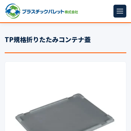
ホーム
TP規格折りたたみコンテナ蓋
パレットサイズ
▼
プラパレット
▼
コンテナ
▼
中古パレット
再生原料
▼
梱包資材
▼
イラン情勢まとめ
▼