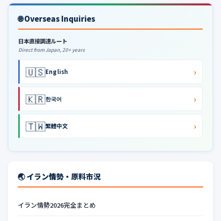
🌐 Overseas Inquiries
日本直接調達ルート
Direct from Japan, 20+ years
🇺🇸
›
English
🇰🇷
›
한국어
🇹🇼
›
繁體中文
🌏 イラン情勢・原料市況
イラン情勢2026完全まとめ