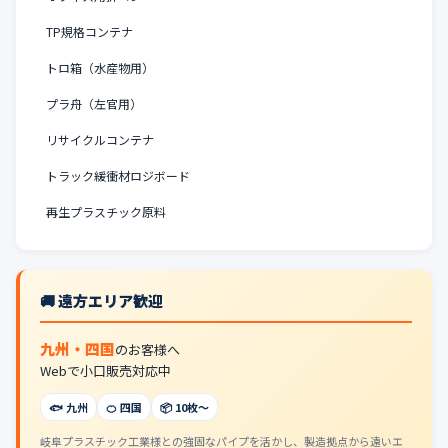
TP規格コンテナ
トロ箱（水産物用）
プラ舟（左官用）
リサイクルコンテナ
トラック緩衝材ロジボード
再生プラスチック原料
🚚 遠方エリア歓迎
九州・四国
のお客様へ
Webで小口販売対応中
🐟 九州
🍊 四国
📦 10枚〜
岐阜プラスチック工業様との強固なパイプを活かし、製造拠点から遠いエ