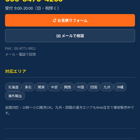
受付 9:00-20:00（日・祝除く）
📋 お見積りフォーム
✉️ メールで相談
FAX：03-6771-9911
メール・電話で回答
対応エリア
北海道
東北
関東
中部
関西
中国
四国
九州
沖縄
海外輸出
全国対応・10枚〜小口販売OK。九州・四国の遠方エリアもWeb注文で激安販売中で
す。